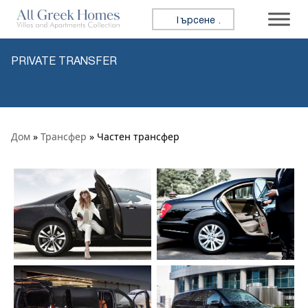
Премини към съдържанието
Търсене за:
PRIVATE TRANSFER
Дом
»
Трансфер
» Частен трансфер