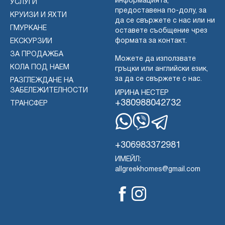
информацията,
УСЛУГИ
предоставена по-долу, за
КРУИЗИ И ЯХТИ
да се свържете с нас или ни
ГМУРКАНЕ
оставете съобщение чрез
формата за контакт.
ЕКСКУРЗИИ
ЗА ПРОДАЖБА
Можете да използвате
КОЛА ПОД НАЕМ
гръцки или английски език,
за да се свържете с нас.
РАЗГЛЕЖДАНЕ НА
ЗАБЕЛЕЖИТЕЛНОСТИ
ИРИНА НЕСТЕР
+380988042732
ТРАНСФЕР
WhatsApp
Вайбър
Телеграма
+306983372981
ИМЕЙЛ:
allgreekhomes@gmail.com
Фейсбук
Инстаграм