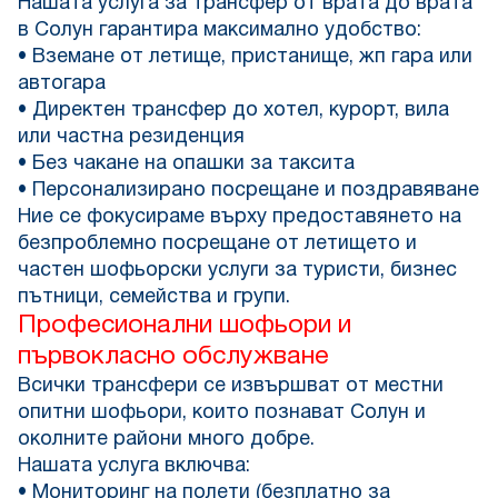
Нашата услуга за трансфер от врата до врата
в Солун гарантира максимално удобство:
• Вземане от летище, пристанище, жп гара или
автогара
• Директен трансфер до хотел, курорт, вила
или частна резиденция
• Без чакане на опашки за таксита
• Персонализирано посрещане и поздравяване
Ние се фокусираме върху предоставянето на
безпроблемно посрещане от летището и
частен шофьорски услуги за туристи, бизнес
пътници, семейства и групи.
Професионални шофьори и
първокласно обслужване
Всички трансфери се извършват от местни
опитни шофьори, които познават Солун и
околните райони много добре.
Нашата услуга включва:
• Мониторинг на полети (безплатно за