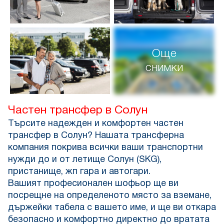
Още
снимки
Частен трансфер в Солун
Търсите надежден и комфортен частен
трансфер в Солун? Нашата трансферна
компания покрива всички ваши транспортни
нужди до и от летище Солун (SKG),
пристанище, жп гара и автогари.
Вашият професионален шофьор ще ви
посрещне на определеното място за вземане,
държейки табела с вашето име, и ще ви откара
безопасно и комфортно директно до вратата