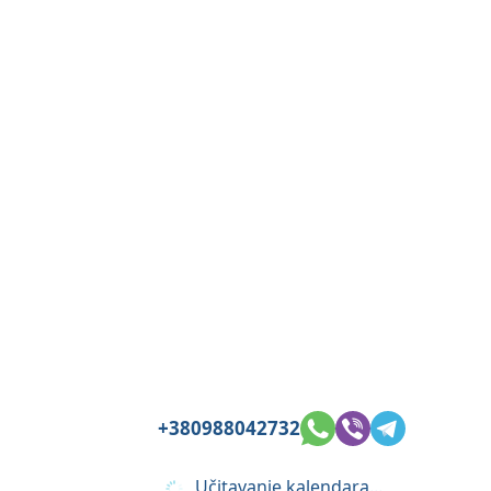
+380988042732
Učitavanje kalendara...