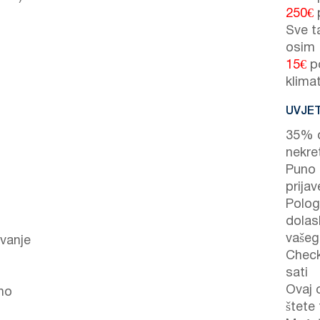
250€
Sve t
osim
15€
po
klima
UVJET
35% d
nekre
Puno p
prijav
Polog
dolas
vašeg
vanje
Check
sati
Ovaj 
no
štete 