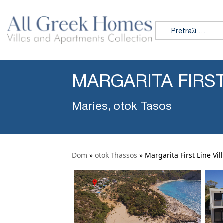
Tražiti:
MARGARITA FIRST
Maries, otok Tasos
Dom
»
otok Thassos
»
Margarita First Line Vil