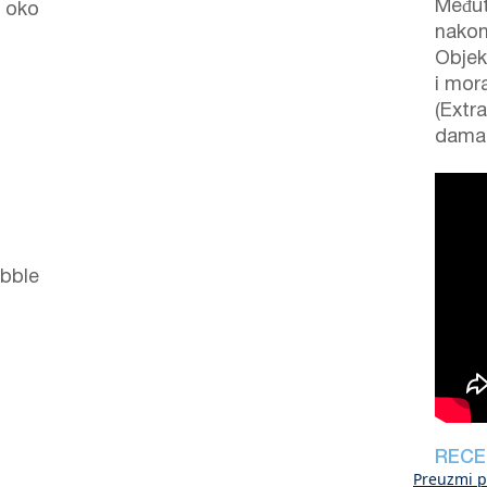
Međut
i oko
nakon
Objek
i mora
(Extr
damag
ebble
RECE
Preuzmi p