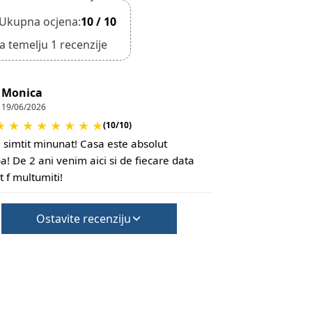
Ukupna ocjena:
10 / 10
a temelju 1 recenzije
Monica
19/06/2026
★
★
★
★
★
★
★
★
(10/10)
simtit minunat! Casa este absolut
a! De 2 ani venim aici si de fiecare data
t f multumiti!
Ostavite recenziju