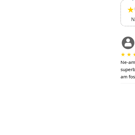
★
N
★
★
Ne-am 
superb
am fos