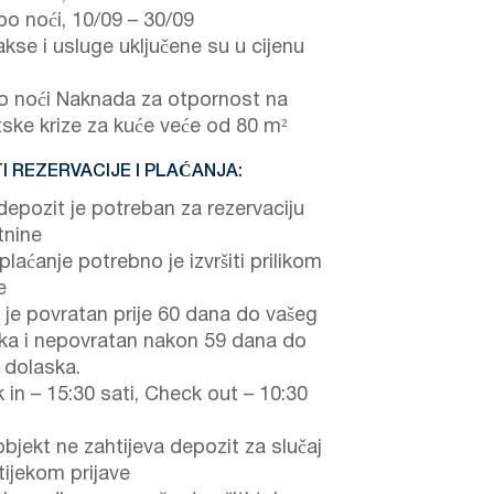
po noći,
10/09
–
30/09
akse i usluge uključene su u cijenu
 noći Naknada za otpornost na
tske krize za kuće veće od 80 m²
I REZERVACIJE I PLAĆANJA:
epozit je potreban za rezervaciju
tnine
laćanje potrebno je izvršiti prilikom
e
 je povratan prije 60 dana do vašeg
ka i nepovratan nakon 59 dana do
 dolaska.
 in – 15:30 sati, Check out – 10:30
objekt ne zahtijeva depozit za slučaj
tijekom prijave