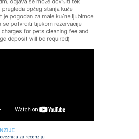
im, odjava se može dovršiti tek
 pregleda općeg stanja kuće
t je pogodan za male kućne ljubimce
 se potvrditi tijekom rezervacije
a charges for pets cleaning fee and
e deposit will be required)
NZIJE
oveznicu za recenziju