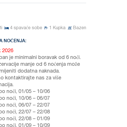
i
4
spavaće sobe
1
Kupka
Bazen
A NOĆENJA:
k 2026
ban je minimalni boravak od 6 noći.
zervacije manje od 6 noćenja može
imijeniti dodatna naknada.
o kontaktirajte nas za više
acija.
po noći,
01/05
–
10/06
po noći,
10/06
–
06/07
po noći,
06/07
–
22/07
po noći,
22/07
–
22/08
po noći,
22/08
–
01/09
po noći,
01/09
–
10/09