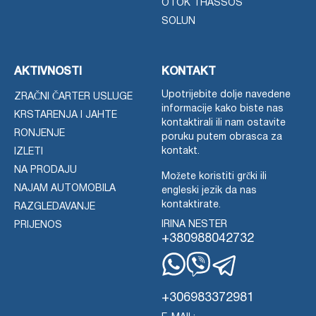
OTOK THASSOS
SOLUN
AKTIVNOSTI
KONTAKT
Upotrijebite dolje navedene
ZRAČNI ČARTER USLUGE
informacije kako biste nas
KRSTARENJA I JAHTE
kontaktirali ili nam ostavite
RONJENJE
poruku putem obrasca za
kontakt.
IZLETI
NA PRODAJU
Možete koristiti grčki ili
NAJAM AUTOMOBILA
engleski jezik da nas
kontaktirate.
RAZGLEDAVANJE
IRINA NESTER
PRIJENOS
+380988042732
WhatsApp
Viber
Telegram
+306983372981