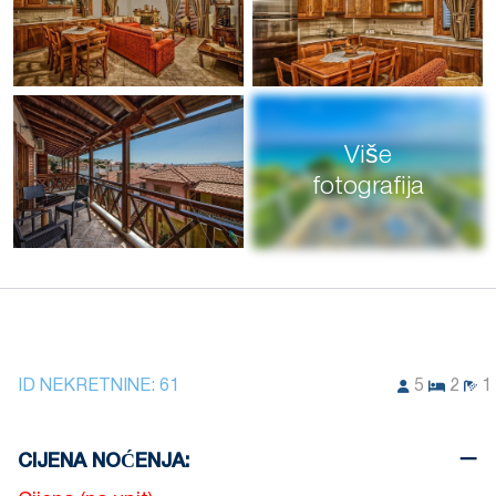
Više
fotografija
ID NEKRETNINE:
61
5
2
1
CIJENA NOĆENJA: