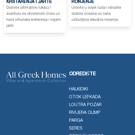
KRSTARENJA I JAHTE
RONJENJE
Doživite ultimativni luksuz i
Uronite u svijet čuda i istražite
avanturu na otvorenom moru uz
dubine oceana uz naša
naša vrhunska krstarenja i najam
uzbudljiva iskustva ronjenja.
jahti.
ODREDIŠTE
HALKIDIKI
OTOK LEFKADA
LOUTRA POZAR
RIVIJERA OLIMP
PARGA
SERES