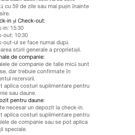
ă cu 59 de zile sau mai puțin înainte
sire.
k-in și Check-out:
-in: 15:30
-out: 10:30
-out-ul se face numai după
carea stării generale a proprietății.
ale de companie:
lele de companie de talie mică sunt
se, dar trebuie confirmate în
tul rezervării.
t aplica costuri suplimentare pentru
enie sau daune.
zit pentru daune:
te necesar un depozit la check-in.
t aplica costuri suplimentare pentru
lele de companie sau se pot aplica
ii speciale.