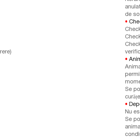
anulat
de so
•
Chec
Check
Check
Check
rere)
verifi
•
Anim
Anima
permi
momen
Se po
curăț
•
Depo
Nu es
Se po
anima
condiț