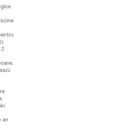
ogice
iscine
pentru
tă
 2
soane.
nează
re
a,
 Nu
e an