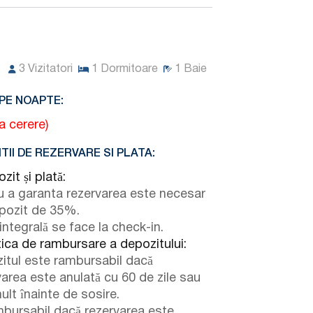
3
Vizitatori
1
Dormitoare
1
Baie
PE NOAPTE:
la cerere)
TII DE REZERVARE SI PLATA:
it și plată:
u a garanta rezervarea este necesar
pozit de 35%.
integrală se face la check-in.
tica de rambursare a depozitului:
itul este rambursabil dacă
varea este anulată cu 60 de zile sau
ult înainte de sosire.
bursabil dacă rezervarea este