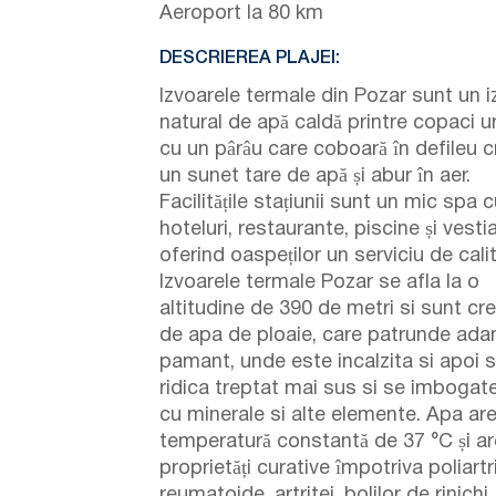
Aeroport la 80 km
DESCRIEREA PLAJEI:
Izvoarele termale din Pozar sunt un i
natural de apă caldă printre copaci ur
cu un pârâu care coboară în defileu 
un sunet tare de apă și abur în aer.
Facilitățile stațiunii sunt un mic spa 
hoteluri, restaurante, piscine și vestia
oferind oaspeților un serviciu de cali
Izvoarele termale Pozar se afla la o
altitudine de 390 de metri si sunt cr
de apa de ploaie, care patrunde ada
pamant, unde este incalzita si apoi 
ridica treptat mai sus si se imbogat
cu minerale si alte elemente. Apa ar
temperatură constantă de 37 °C și ar
proprietăți curative împotriva poliartr
reumatoide, artritei, bolilor de rinichi,