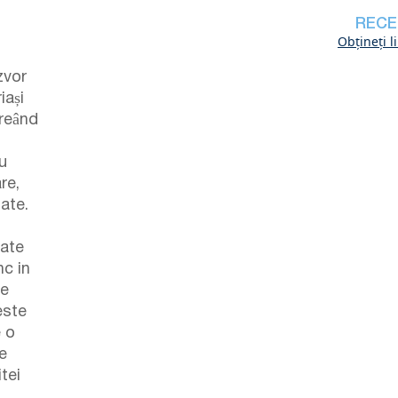
RECE
Obțineți l
zvor
iași
creând
cu
re,
tate.
eate
nc in
se
este
e o
e
itei