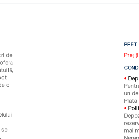
PRET 
ri de
Preț (
oferă
CONDI
tuită,
pot
•
Depoz
de o
Pentr
l
un de
Plata 
•
Poli
lului
Depoz
rezer
 se
mai m
.
Neram