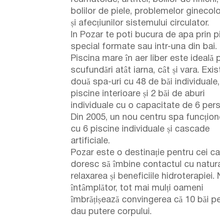
bolilor de piele, problemelor ginecol
și afecțiunilor sistemului circulator.
In Pozar te poti bucura de apa prin p
special formate sau intr-una din bai.
Piscina mare în aer liber este ideală 
scufundări atât iarna, cât și vara. Exis
două spa-uri cu 48 de băi individuale,
piscine interioare și 2 băi de aburi
individuale cu o capacitate de 6 per
Din 2005, un nou centru spa funcțio
cu 6 piscine individuale și cascade
artificiale.
Pozar este o destinație pentru cei ca
doresc să îmbine contactul cu natur
relaxarea și beneficiile hidroterapiei.
întâmplător, tot mai mulți oameni
îmbrățișează convingerea că 10 băi p
dau putere corpului.