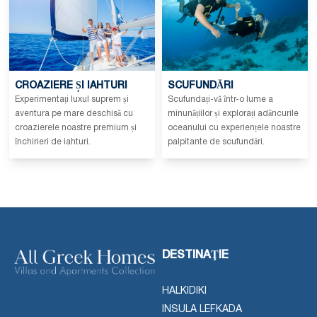
CROAZIERE ȘI IAHTURI
SCUFUNDĂRI
Experimentați luxul suprem și
Scufundați-vă într-o lume a
aventura pe mare deschisă cu
minunățiilor și explorați adâncurile
croazierele noastre premium și
oceanului cu experiențele noastre
închirieri de iahturi.
palpitante de scufundări.
DESTINAŢIE
HALKIDIKI
INSULA LEFKADA