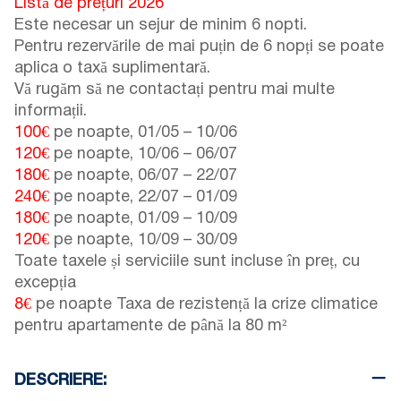
Listă de prețuri 2026
Este necesar un sejur de minim 6 nopti.
Pentru rezervările de mai puțin de 6 nopți se poate
aplica o taxă suplimentară.
Vă rugăm să ne contactați pentru mai multe
informații.
100€
pe noapte,
01/05
–
10/06
120€
pe noapte,
10/06
–
06/07
180€
pe noapte,
06/07
–
22/07
240€
pe noapte,
22/07
–
01/09
180€
pe noapte,
01/09
–
10/09
120€
pe noapte,
10/09
–
30/09
Toate taxele și serviciile sunt incluse în preț, cu
excepția
8€
pe noapte Taxa de rezistență la crize climatice
pentru apartamente de până la 80 m²
DESCRIERE: