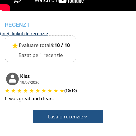
Animalele de companie nu se acceptă
RECENZII
ineți linkul de recenzie
★
Evaluare totală:
10 / 10
Bazat pe 1 recenzie
Kiss
19/07/2026
★
★
★
★
★
★
★
★
★
★
(10/10)
It was great and clean.
Lasă o recenzie