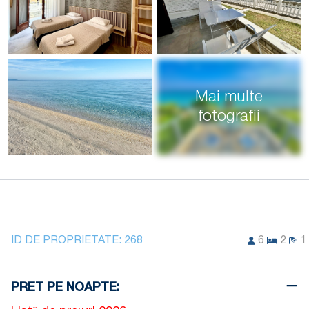
Mai multe
fotografii
ID DE PROPRIETATE:
268
6
2
1
PRET PE NOAPTE: