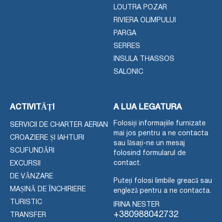
LOUTRA POZAR
RIVIERA OLIMPULUI
PARGA
SERRES
INSULA THASSOS
SALONIC
ACTIVITĂȚI
A LUA LEGATURA
Folosiți informațiile furnizate
SERVICII DE CHARTER AERIAN
mai jos pentru a ne contacta
CROAZIERE ȘI IAHTURI
sau lăsați-ne un mesaj
SCUFUNDĂRI
folosind formularul de
contact.
EXCURSII
DE VÂNZARE
Puteți folosi limbile greacă sau
MAȘINĂ DE ÎNCHIRIERE
engleză pentru a ne contacta.
TURISTIC
IRINA NESTER
+380988042732
TRANSFER