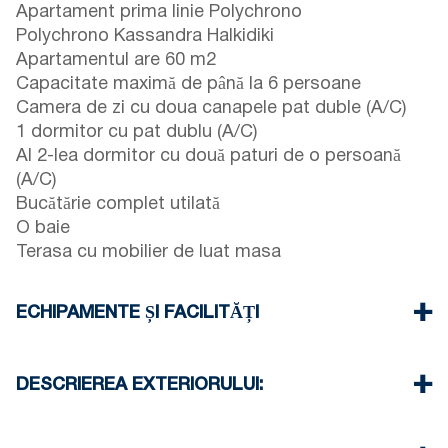
Apartament prima linie Polychrono
Polychrono Kassandra Halkidiki
Apartamentul are 60 m2
Capacitate maximă de până la 6 persoane
Camera de zi cu doua canapele pat duble (A/C)
1 dormitor cu pat dublu (A/C)
Al 2-lea dormitor cu două paturi de o persoană
(A/C)
Bucătărie complet utilată
O baie
Terasa cu mobilier de luat masa
ECHIPAMENTE ȘI FACILITĂȚI
Lenjerie de pat și prosoape
Trei aparate de aer condiționat
DESCRIEREA EXTERIORULUI:
Televizor cu ecran plat
Wi-Fi wireless
Există disponibilitate pentru a parca pe strada din
Maşină de spălat vase
jurul proprietății (uneori nu este suficient spațiu)