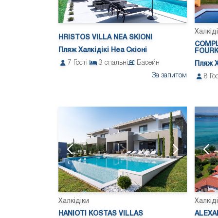
Халкід
HRISTOS VILLA NEA SKIONI
COMPL
Пляж Халкідікі Неа Скіоні
FOUR
7
Гості
3
спальні
Басейн
Пляж Х
За запитом
8
Го
Халкідіки
Халкід
HANIOTI KOSTAS VILLAS
ALEXA