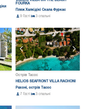
VASILIS VILLA ON THE BEACH
FOURKA
діки
Пляж Халкідікі Скала Фуркас
9
Гості
3
спальні
Острів Тасос
HELIOS SEAFRONT VILLA RACHONI
Рахоні, острів Тасос
7
Гості
3
спальні