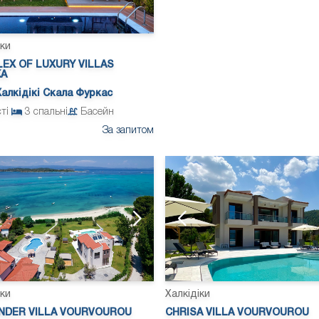
іки
EX OF LUXURY VILLAS
KA
алкідікі Скала Фуркас
сті
3
спальні
Басейн
За запитом
іки
Халкідіки
NDER VILLA VOURVOUROU
CHRISA VILLA VOURVOUROU