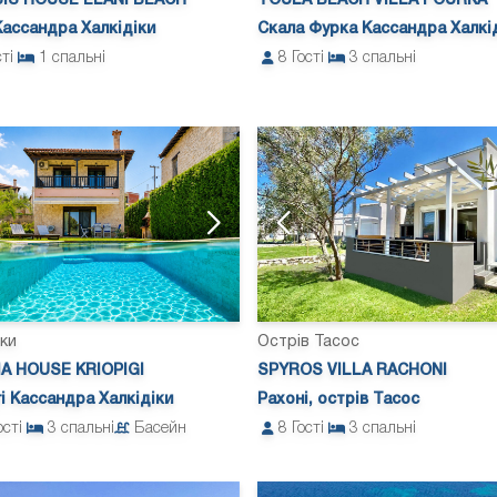
IS HOUSE ELANI BEACH
TOULA BEACH VILLA FOURKA
Кассандра Халкідіки
Скала Фурка Кассандра Халкі
сті
1
спальні
8
Гості
3
спальні
іки
Острів Тасос
IA HOUSE KRIOPIGI
SPYROS VILLA RACHONI
гі Кассандра Халкідіки
Рахоні, острів Тасос
ості
3
спальні
Басейн
8
Гості
3
спальні