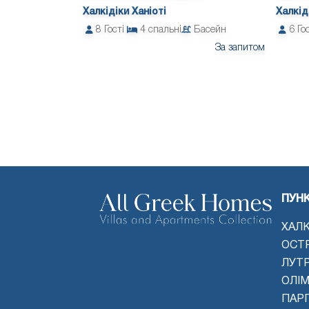
Халкідіки Ханіоті
Халкід
8
Гості
4
спальні
Басейн
6
Го
За запитом
ПУН
ХАЛК
ОСТ
ЛУТ
ОЛІМ
ПАРГ