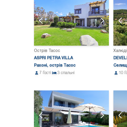
Острів Тасос
Халкід
ASPRI PETRA VILLA
DEVEL
Рахоні, острів Тасос
Селище
7
Гості
3
спальні
10
Г