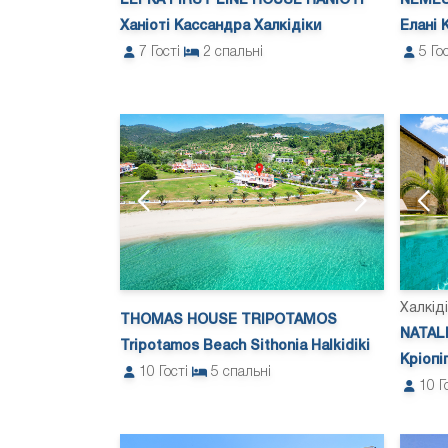
LEFKA FIRST LINE HOUSE HANIOTI
NEMES
Ханіоті Кассандра Халкідіки
Елані 
7
Гості
2
спальні
5
Го
Халкід
THOMAS HOUSE TRIPOTAMOS
NATAL
Tripotamos Beach Sithonia Halkidiki
Кріопі
10
Гості
5
спальні
10
Г