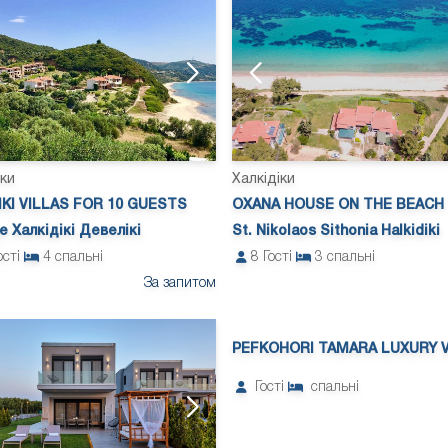
іки
Халкідіки
IKI VILLAS FOR 10 GUESTS
OXANA HOUSE ON THE BEACH
 Халкідікі Девелікі
St. Nikolaos Sithonia Halkidiki
ості
4
спальні
8
Гості
3
спальні
За запитом
PEFKOHORI TAMARA LUXURY V
Гості
спальні