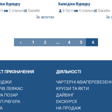
іки Вурвуру
Халкідіки Вурвуру
сті
3
спальні
Басейн
8
Гості
4
спальні
Басейн
За запитом
За 
‹
1
2
…
4
5
6
КТ ПРИЗНАЧЕННЯ
ДІЯЛЬНОСТІ
ІДІКИ
ЧАРТЕРНІ АВІАПЕРЕВЕЗЕН
РІВ ЛЕФКАС
КРУЇЗИ ТА ЯХТИ
РА ПОЗАР
ДАЙВІНГ
П РІВ'ЄРА
ЕКСКУРСІЇ
А
НА ПРОДАЖ