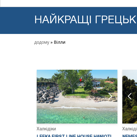
НАЙКРАЩІ ГРЕЦЬКІ
додому
» Вілли
Халкідіки
Халкід