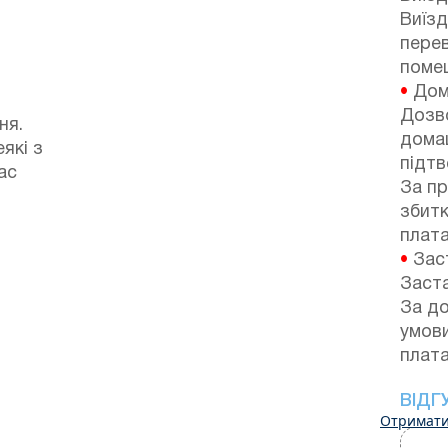
Виїзд
перев
поме
•
Дом
Дозв
ня.
домаш
які з
підтв
ас
За п
збитк
плата
•
Зас
Заста
За до
умов
плата
ВІДГ
Отримати