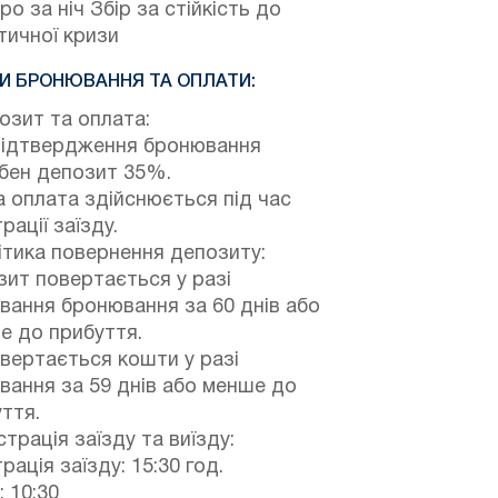
ро за ніч Збір за стійкість до
тичної кризи
И БРОНЮВАННЯ ТА ОПЛАТИ:
зит та оплата:
підтвердження бронювання
ібен депозит 35%.
 оплата здійснюється під час
рації заїзду.
тика повернення депозиту:
ит повертається у разі
вання бронювання за 60 днів або
е до прибуття.
вертається кошти у разі
вання за 59 днів або менше до
ття.
трація заїзду та виїзду:
рація заїзду: 15:30 год.
: 10:30