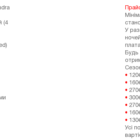
ndra
Прай
Мінім
 (4
стано
У раз
ноче
ed)
плата
Будь 
отрим
Сезонн
•
120
•
160
•
270
іми
•
300
•
270
•
160
•
130
Усі п
варті