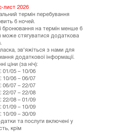
с-лист 2026
альний термін перебування
вить 6 ночей.
і бронювання на термін менше 6
й може стягуватися додаткова
.
ласка, зв'яжіться з нами для
ання додаткової інформації.
і ціни (за ніч):
€
01/05
–
10/06
€
10/06
–
06/07
€
06/07
–
22/07
€
22/07
–
22/08
€
22/08
–
01/09
€
01/09
–
10/09
€
10/09
–
30/09
одатки та послуги включені у
сть, крім