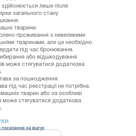
 здійснюється лише після
ірки загального стану
шкання.
ашні тварини:
олено проживання з невеликими
німи тваринами, але це необхідно
ердити під час бронювання.
рибирання або відшкодування
ів може стягуватися додаткова
.
тава за пошкодження:
ва під час реєстрації не потрібна.
машніх тварин або за особливі
и може стягуватися додаткова
.
УКИ
 посилання на відгук