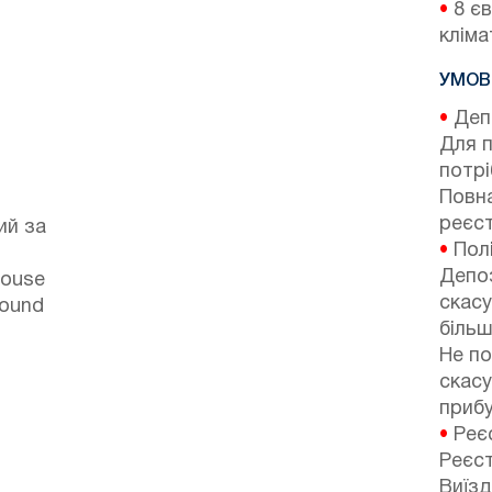
•
8 єв
кліма
УМОВ
•
Депо
Для 
потр
Повна
реєст
ий за
•
Полі
Депоз
house
скасу
round
більш
Не по
скасу
прибу
•
Реєс
Реєст
Виїзд