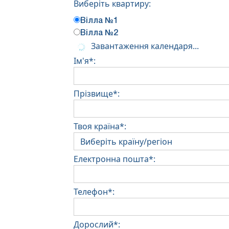
Виберіть квартиру:
Вілла №1
Вілла №2
Завантаження календаря...
Ім'я*:
Прізвище*:
Твоя країна*:
Електронна пошта*:
Телефон*:
Дорослий*: