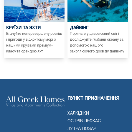
КРУЇЗИ ТА ЯХТИ
ДАЙВІНГ
Відчуйте неперевершену розкіш
Пориньте у дивовижний світ і
і пригоди у відкритому морі з
досліджуйте глибини океану за
нашими круїзами преміум-
допомогою нашого
класу та орендою яхт.
захоплюючого досвіду дайвінгу.
ПУНКТ ПРИЗНАЧЕННЯ
ХАЛКІДІКИ
ОСТРІВ ЛЕФКАС
ЛУТРА ПОЗАР