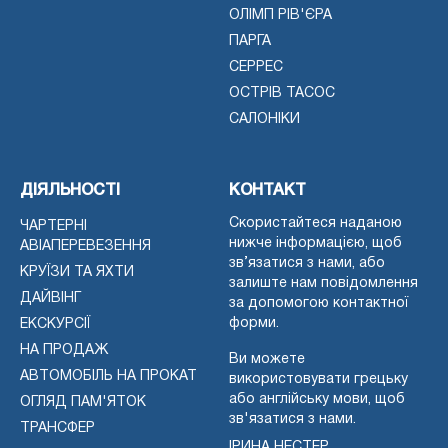
ОЛІМП РІВ'ЄРА
ПАРГА
СЕРРЕС
ОСТРІВ ТАСОС
САЛОНІКИ
ДІЯЛЬНОСТІ
КОНТАКТ
Скористайтеся наданою
ЧАРТЕРНІ
нижче інформацією, щоб
АВІАПЕРЕВЕЗЕННЯ
зв’язатися з нами, або
КРУЇЗИ ТА ЯХТИ
залиште нам повідомлення
ДАЙВІНГ
за допомогою контактної
форми.
ЕКСКУРСІЇ
НА ПРОДАЖ
Ви можете
АВТОМОБІЛЬ НА ПРОКАТ
використовувати грецьку
або англійську мови, щоб
ОГЛЯД ПАМ'ЯТОК
зв'язатися з нами.
ТРАНСФЕР
ІРИНА НЕСТЕР