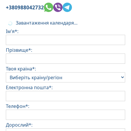
+380988042732
Завантаження календаря...
Ім'я*:
Прізвище*:
Твоя країна*:
Електронна пошта*:
Телефон*:
Дорослий*: