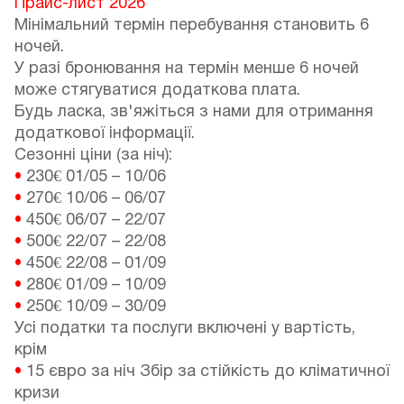
Прайс-лист 2026
Мінімальний термін перебування становить 6
ночей.
У разі бронювання на термін менше 6 ночей
може стягуватися додаткова плата.
Будь ласка, зв'яжіться з нами для отримання
додаткової інформації.
Сезонні ціни (за ніч):
•
230€
01/05
–
10/06
•
270€
10/06
–
06/07
•
450€
06/07
–
22/07
•
500€
22/07
–
22/08
•
450€
22/08
–
01/09
•
280€
01/09
–
10/09
•
250€
10/09
–
30/09
Усі податки та послуги включені у вартість,
крім
•
15 євро за ніч Збір за стійкість до кліматичної
кризи