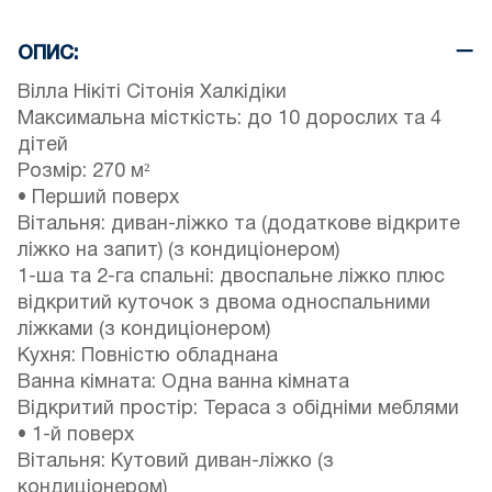
ОПИС:
Вілла Нікіті Сітонія Халкідіки
Максимальна місткість: до 10 дорослих та 4
дітей
Розмір: 270 м²
• Перший поверх
Вітальня: диван-ліжко та (додаткове відкрите
ліжко на запит) (з кондиціонером)
1-ша та 2-га спальні: двоспальне ліжко плюс
відкритий куточок з двома односпальними
ліжками (з кондиціонером)
Кухня: Повністю обладнана
Ванна кімната: Одна ванна кімната
Відкритий простір: Тераса з обідніми меблями
• 1-й поверх
Вітальня: Кутовий диван-ліжко (з
кондиціонером)