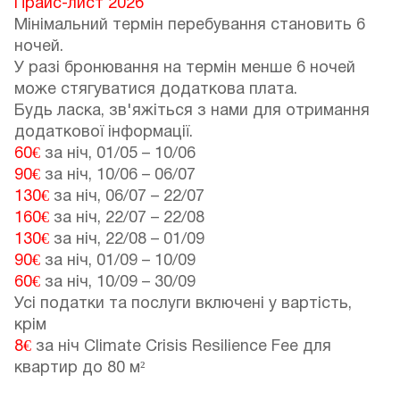
Прайс-лист 2026
Мінімальний термін перебування становить 6
ночей.
У разі бронювання на термін менше 6 ночей
може стягуватися додаткова плата.
Будь ласка, зв'яжіться з нами для отримання
додаткової інформації.
60€
за ніч,
01/05
–
10/06
90€
за ніч,
10/06
–
06/07
130€
за ніч,
06/07
–
22/07
160€
за ніч,
22/07
–
22/08
130€
за ніч,
22/08
–
01/09
90€
за ніч,
01/09
–
10/09
60€
за ніч,
10/09
–
30/09
Усі податки та послуги включені у вартість,
крім
8€
за ніч Climate Crisis Resilience Fee для
квартир до 80 м²