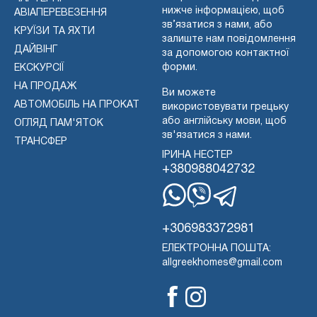
нижче інформацією, щоб
АВІАПЕРЕВЕЗЕННЯ
зв’язатися з нами, або
КРУЇЗИ ТА ЯХТИ
залиште нам повідомлення
ДАЙВІНГ
за допомогою контактної
форми.
ЕКСКУРСІЇ
НА ПРОДАЖ
Ви можете
АВТОМОБІЛЬ НА ПРОКАТ
використовувати грецьку
або англійську мови, щоб
ОГЛЯД ПАМ'ЯТОК
зв'язатися з нами.
ТРАНСФЕР
ІРИНА НЕСТЕР
+380988042732
WhatsApp
Вайбер
Телеграма
+306983372981
ЕЛЕКТРОННА ПОШТА:
allgreekhomes@gmail.com