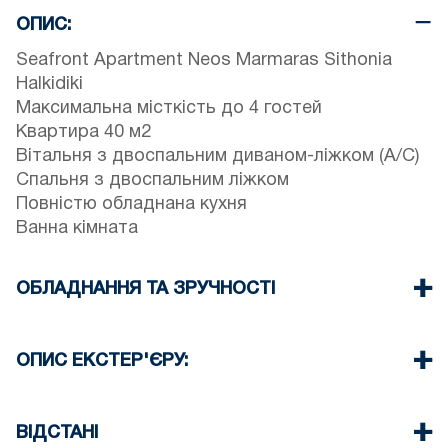
ОПИС:
Seafront Apartment Neos Marmaras Sithonia
Halkidiki
Максимальна місткість до 4 гостей
Квартира 40 м2
Вітальня з двоспальним диваном-ліжком (A/C)
Спальня з двоспальним ліжком
Повністю обладнана кухня
Ванна кімната
ОБЛАДНАННЯ ТА ЗРУЧНОСТІ
Постільна білизна та рушники
Один Кондиціонер
ОПИС ЕКСТЕР'ЄРУ:
Телевізор з пласким екраном
Бездротовий Wi-Fi
Є можливість припаркуватися на вулиці
Пральна машина
навколо помешкання
ВІДСТАНІ
Прибирання при виїзді