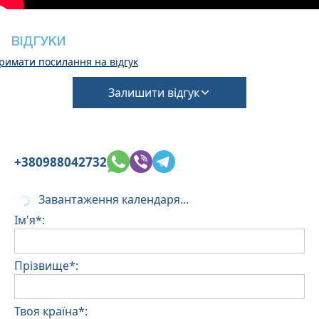
Домашні тварини не допускаються
ВІДГУКИ
римати посилання на відгук
Залишити відгук
+380988042732
Завантаження календаря...
Ім'я*:
Прізвище*:
Твоя країна*: