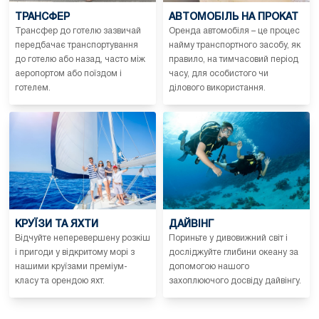
ТРАНСФЕР
АВТОМОБІЛЬ НА ПРОКАТ
Трансфер до готелю зазвичай
Оренда автомобіля – це процес
передбачає транспортування
найму транспортного засобу, як
до готелю або назад, часто між
правило, на тимчасовий період
аеропортом або поїздом і
часу, для особистого чи
готелем.
ділового використання.
КРУЇЗИ ТА ЯХТИ
ДАЙВІНГ
Відчуйте неперевершену розкіш
Пориньте у дивовижний світ і
і пригоди у відкритому морі з
досліджуйте глибини океану за
нашими круїзами преміум-
допомогою нашого
класу та орендою яхт.
захоплюючого досвіду дайвінгу.