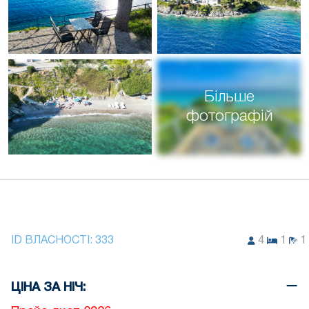
Більше
фотографій
ID ВЛАСНОСТІ:
333
4
1
1
ЦІНА ЗА НІЧ: