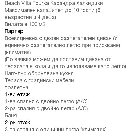
Beach Villa Fourka Касандра Халкидики
Максимален капацитет до 10 гости (6
възрастни и 4 деца)
Вилата е 100 м2
Партер
Всекидневна с двоен разтегателен диван (и
единично разтегателно легло при поискване)
(климатик)
(По заявка можем да поставим дивана от
терасата в хола и да го използваме като легло)
Напълно оборудвана кухня
Тераса с градински мебели
тоалетна
1-ви етаж
1-ва спалня с двойно легло (A/C)
2-ра спалня с двойно легло (A/C)
Баня
2-ри етаж
3-та спалня с единични легла (климатик)