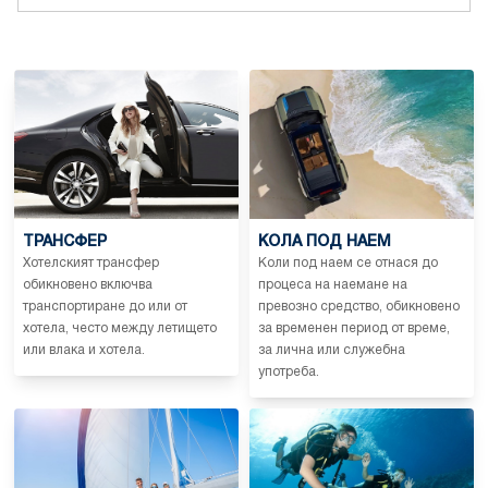
ТРАНСФЕР
КОЛА ПОД НАЕМ
Хотелският трансфер
Коли под наем се отнася до
обикновено включва
процеса на наемане на
транспортиране до или от
превозно средство, обикновено
хотела, често между летището
за временен период от време,
или влака и хотела.
за лична или служебна
употреба.