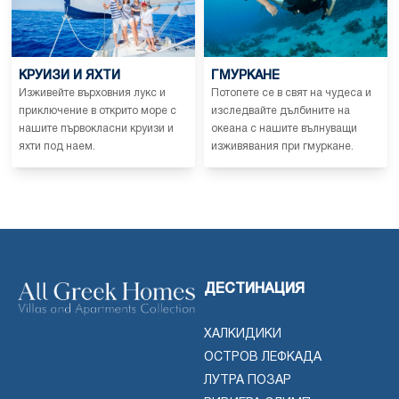
КРУИЗИ И ЯХТИ
ГМУРКАНЕ
Изживейте върховния лукс и
Потопете се в свят на чудеса и
приключение в открито море с
изследвайте дълбините на
нашите първокласни круизи и
океана с нашите вълнуващи
яхти под наем.
изживявания при гмуркане.
ДЕСТИНАЦИЯ
ХАЛКИДИКИ
ОСТРОВ ЛЕФКАДА
ЛУТРА ПОЗАР