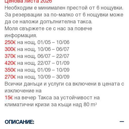
Ценова листа 2026
Необходим е минимален престой от 6 нощувки.
За резервации за по-малко от 6 нощувки може
да се наложи допълнителна такса.
Моля свържете се с нас за повече
информация.
250€
на нощ,
01/05
–
10/06
300€
на нощ,
10/06
–
06/07
370€
на нощ,
06/07
–
22/07
420€
на нощ,
22/07
–
01/09
350€
на нощ,
01/09
–
10/09
270€
на нощ,
10/09
–
30/09
Всички данъци и услуги са включени в цената с
изключение на
15€
на вечер Такса за устойчивост на
климатични кризи за къщи над 80 m²
ОПИСАНИЕ: