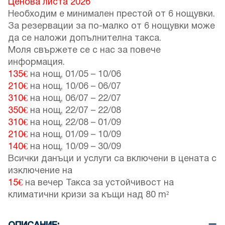
Ценова листа 2026
Необходим е минимален престой от 6 нощувки.
За резервации за по-малко от 6 нощувки може
да се наложи допълнителна такса.
Моля свържете се с нас за повече
информация.
135€
на нощ,
01/05
–
10/06
210€
на нощ,
10/06
–
06/07
310€
на нощ,
06/07
–
22/07
350€
на нощ,
22/07
–
22/08
310€
на нощ,
22/08
–
01/09
210€
на нощ,
01/09
–
10/09
140€
на нощ,
10/09
–
30/09
Всички данъци и услуги са включени в цената с
изключение на
15€
на вечер Такса за устойчивост на
климатични кризи за къщи над 80 m²