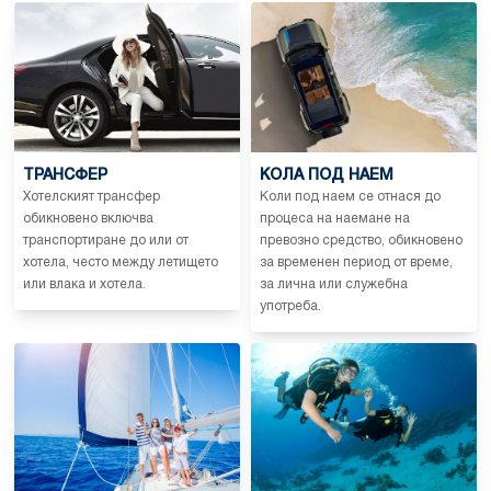
ТРАНСФЕР
КОЛА ПОД НАЕМ
Хотелският трансфер
Коли под наем се отнася до
обикновено включва
процеса на наемане на
транспортиране до или от
превозно средство, обикновено
хотела, често между летището
за временен период от време,
или влака и хотела.
за лична или служебна
употреба.