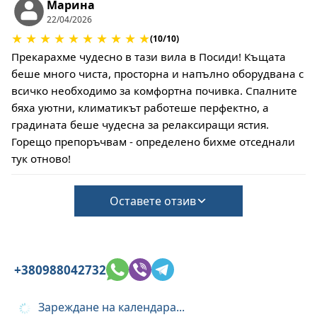
Тихи часове от 15:00 до 18:00 часа
Марина
22/04/2026
Това място за настаняване не изисква депозит
★
★
★
★
★
★
★
★
★
★
за щети по време на настаняване
(10/10)
Освобождаването обаче може да бъде
Прекарахме чудесно в тази вила в Посиди! Къщата
завършено само след проверка на общото
беше много чиста, просторна и напълно оборудвана с
състояние на къщата
всичко необходимо за комфортна почивка. Спалните
Не се допускат домашни любимци
бяха уютни, климатикът работеше перфектно, а
градината беше чудесна за релаксиращи ястия.
Горещо препоръчвам - определено бихме отседнали
тук отново!
Оставете отзив
+380988042732
Зареждане на календара...