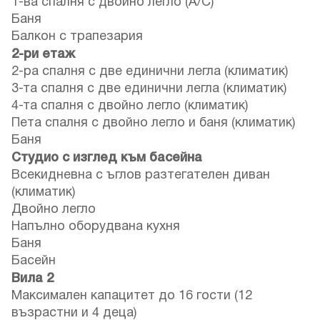
1-ва спалня с двойно легло (A/C)
Баня
Балкон с трапезария
2-ри етаж
2-ра спалня с две единични легла (климатик)
3-та спалня с две единични легла (климатик)
4-та спалня с двойно легло (климатик)
Пета спалня с двойно легло и баня (климатик)
Баня
Студио с изглед към басейна
Всекидневна с ъглов разтегателен диван
(климатик)
Двойно легло
Напълно оборудвана кухня
Баня
Басейн
Вила 2
Максимален капацитет до 16 гости (12
възрастни и 4 деца)