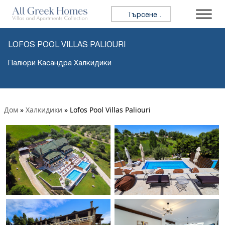
Търсене за:
LOFOS POOL VILLAS PALIOURI
Палюри Касандра Халкидики
Дом
»
Халкидики
»
Lofos Pool Villas Paliouri