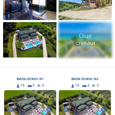
Още
снимки
ВИЛА ЛОФОС N1
ВИЛА ЛОФОС N2
16
5
3
16
4
3
<
>
<
>