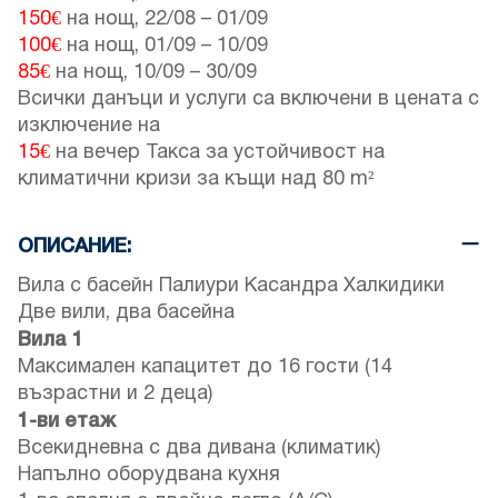
150€
на нощ,
22/08
–
01/09
100€
на нощ,
01/09
–
10/09
85€
на нощ,
10/09
–
30/09
Всички данъци и услуги са включени в цената с
изключение на
15€
на вечер Такса за устойчивост на
климатични кризи за къщи над 80 m²
ОПИСАНИЕ:
Вила с басейн Палиури Касандра Халкидики
Две вили, два басейна
Вила 1
Максимален капацитет до 16 гости (14
възрастни и 2 деца)
1-ви етаж
Всекидневна с два дивана (климатик)
Напълно оборудвана кухня