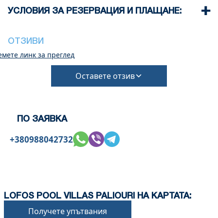
Летище 100 км
На плажа недалеч от имота има таверни и бийч
УСЛОВИЯ ЗА РЕЗЕРВАЦИЯ И ПЛАЩАНЕ:
барове
Обикновено някои от тях предлагат безплатен
чадър на плажа, когато поръчате напитки
ОТЗИВИ
емете линк за преглед
Оставете отзив
ПО ЗАЯВКА
+380988042732
LOFOS POOL VILLAS PALIOURI НА КАРТАТА:
Получете упътвания