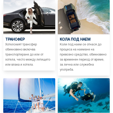
ТРАНСФЕР
КОЛА ПОД НАЕМ
Хотелският трансфер
Коли под наем се отнася до
обикновено включва
процеса на наемане на
транспортиране до или от
превозно средство, обикновено
хотела, често между летището
за временен период от време,
или влака и хотела.
за лична или служебна
употреба.