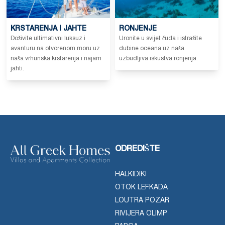
KRSTARENJA I JAHTE
RONJENJE
Doživite ultimativni luksuz i
Uronite u svijet čuda i istražite
avanturu na otvorenom moru uz
dubine oceana uz naša
naša vrhunska krstarenja i najam
uzbudljiva iskustva ronjenja.
jahti.
ODREDIŠTE
HALKIDIKI
OTOK LEFKADA
LOUTRA POZAR
RIVIJERA OLIMP