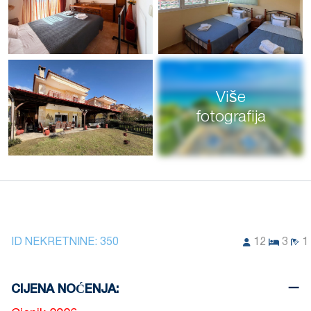
Više
fotografija
ID NEKRETNINE:
350
12
3
1
CIJENA NOĆENJA: