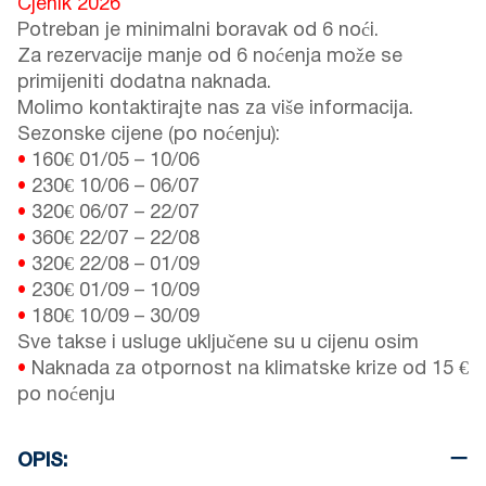
Cjenik 2026
Potreban je minimalni boravak od 6 noći.
Za rezervacije manje od 6 noćenja može se
primijeniti dodatna naknada.
Molimo kontaktirajte nas za više informacija.
Sezonske cijene (po noćenju):
•
160€
01/05
–
10/06
•
230€
10/06
–
06/07
•
320€
06/07
–
22/07
•
360€
22/07
–
22/08
•
320€
22/08
–
01/09
•
230€
01/09
–
10/09
•
180€
10/09
–
30/09
Sve takse i usluge uključene su u cijenu osim
•
Naknada za otpornost na klimatske krize od 15 €
po noćenju
OPIS: