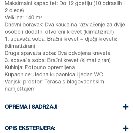
Maksimalni kapacitet: Do 12 gostiju (10 odraslih i
2 djece)
Veličina: 140 m²
Dnevni boravak: Dva kauča na razvlačenje za dvije
osobe i dodatni otvoreni krevet (klimatiziran)
1. spavaća soba: Bračni krevet + dječji krevetić
(klimatiziran)
Druga spavaća soba: Dva odvojena kreveta
3. spavaća soba: Bračni krevet (klimatiziran)
Kuhinja: Potpuno opremljena
Kupaonice: Jedna kupaonica i jedan WC
Vanjski prostor: Terasa s blagovaonskim
namještajem
OPREMA I SADRŽAJI
Posteljina i ručnici su osigurani
Tri klima uređaja
OPIS EKSTERIJERA:
TV ravnog ekrana