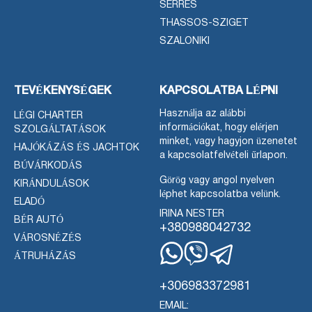
SERRES
THASSOS-SZIGET
SZALONIKI
TEVÉKENYSÉGEK
KAPCSOLATBA LÉPNI
Használja az alábbi
LÉGI CHARTER
információkat, hogy elérjen
SZOLGÁLTATÁSOK
minket, vagy hagyjon üzenetet
HAJÓKÁZÁS ÉS JACHTOK
a kapcsolatfelvételi űrlapon.
BÚVÁRKODÁS
Görög vagy angol nyelven
KIRÁNDULÁSOK
léphet kapcsolatba velünk.
ELADÓ
IRINA NESTER
BÉR AUTÓ
+380988042732
VÁROSNÉZÉS
ÁTRUHÁZÁS
WhatsApp
Viber
Távirat
+306983372981
EMAIL: