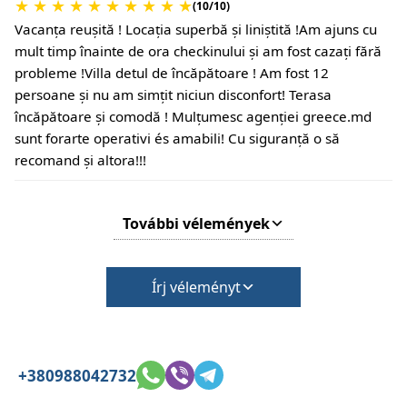
★
★
★
★
★
★
★
★
★
★
Kijelentkezés: 10:30 óra
(10/10)
A kijelentkezés csak az ingatlan általános
Vacanța reușită ! Locația superbă și liniștită !Am ajuns cu
állapotának ellenőrzése után történik.
mult timp înainte de ora checkinului și am fost cazați fără
•
Háziállatok:
probleme !Villa detul de încăpătoare ! Am fost 12
Kisállatok megengedettek, de ezt a foglaláskor
persoane și nu am simțit niciun disconfort! Terasa
vissza kell igazolni.
încăpătoare și comodă ! Mulțumesc agenției greece.md
A takarításért vagy a károkozásért felár fizetendő.
sunt forarte operativi és amabili! Cu siguranță o să
•
Kártérítési kaució:
recomand și altora!!!
Bejelentkezéskor nem kell kauciót fizetni.
Háziállatok után vagy különleges feltételek esetén
További vélemények
felár fizetendő.
Írj véleményt
+380988042732