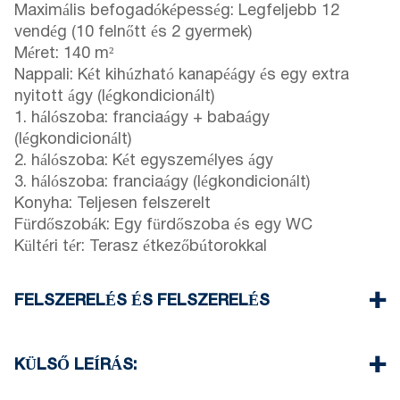
Maximális befogadóképesség: Legfeljebb 12
vendég (10 felnőtt és 2 gyermek)
Méret: 140 m²
Nappali: Két kihúzható kanapéágy és egy extra
nyitott ágy (légkondicionált)
1. hálószoba: franciaágy + babaágy
(légkondicionált)
2. hálószoba: Két egyszemélyes ágy
3. hálószoba: franciaágy (légkondicionált)
Konyha: Teljesen felszerelt
Fürdőszobák: Egy fürdőszoba és egy WC
Kültéri tér: Terasz étkezőbútorokkal
FELSZERELÉS ÉS FELSZERELÉS
Ágynemű és törölköző biztosított
Három légkondicionáló
KÜLSŐ LEÍRÁS:
Síkképernyős TV
Wi-Fi / vezeték nélküli internet
Igény esetén privát kert grillezővel.