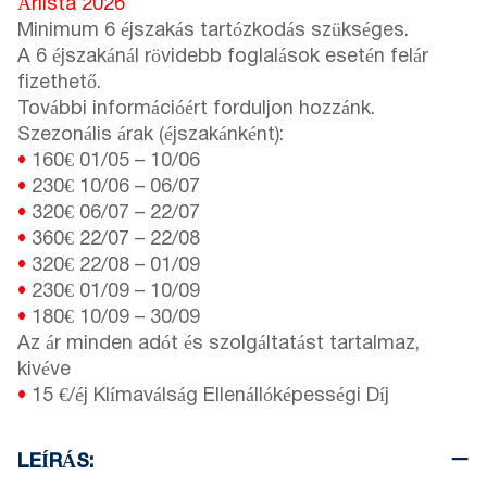
Árlista 2026
Minimum 6 éjszakás tartózkodás szükséges.
A 6 éjszakánál rövidebb foglalások esetén felár
fizethető.
További információért forduljon hozzánk.
Szezonális árak (éjszakánként):
•
160€
01/05
–
10/06
•
230€
10/06
–
06/07
•
320€
06/07
–
22/07
•
360€
22/07
–
22/08
•
320€
22/08
–
01/09
•
230€
01/09
–
10/09
•
180€
10/09
–
30/09
Az ár minden adót és szolgáltatást tartalmaz,
kivéve
•
15 €/éj Klímaválság Ellenállóképességi Díj
LEÍRÁS: