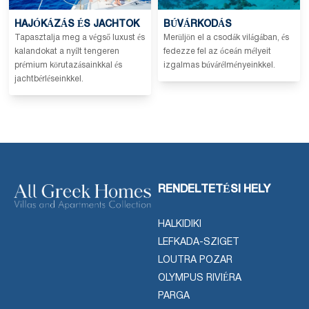
HAJÓKÁZÁS ÉS JACHTOK
BÚVÁRKODÁS
Tapasztalja meg a végső luxust és
Merüljön el a csodák világában, és
kalandokat a nyílt tengeren
fedezze fel az óceán mélyeit
prémium körutazásainkkal és
izgalmas búvárélményeinkkel.
jachtbérléseinkkel.
RENDELTETÉSI HELY
HALKIDIKI
LEFKADA-SZIGET
LOUTRA POZAR
OLYMPUS RIVIÉRA
PARGA