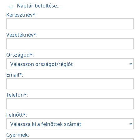
Naptár betöltése...
Keresztnév*:
Vezetéknév*:
Országod*:
Email*:
Telefon*:
Felnőtt*:
Gyermek: