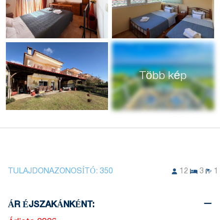
Több kép
TULAJDONAZONOSÍTÓ:
350
12
3
1
ÁR ÉJSZAKÁNKÉNT: