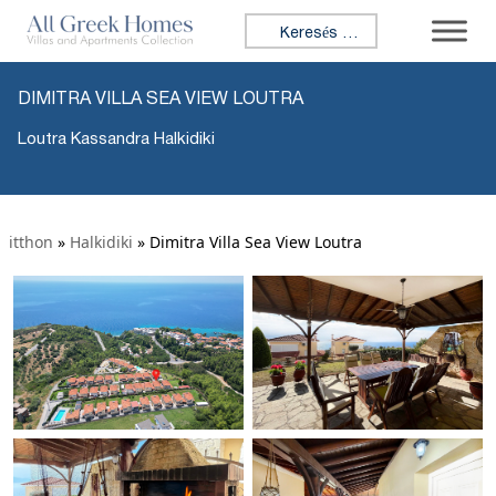
Keresés:
DIMITRA VILLA SEA VIEW LOUTRA
Loutra Kassandra Halkidiki
itthon
»
Halkidiki
»
Dimitra Villa Sea View Loutra