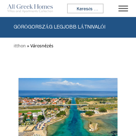
Ugrás a tartalomhoz
Keresés:
GÖRÖGORSZÁG LEGJOBB LÁTNIVALÓI
itthon
» Városnézés