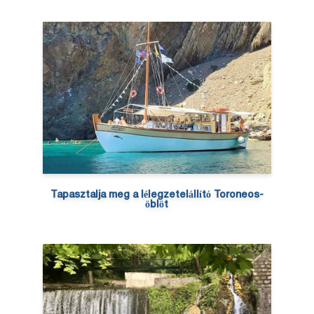
Tapasztalja meg a lélegzetelállító Toroneos-
öblöt