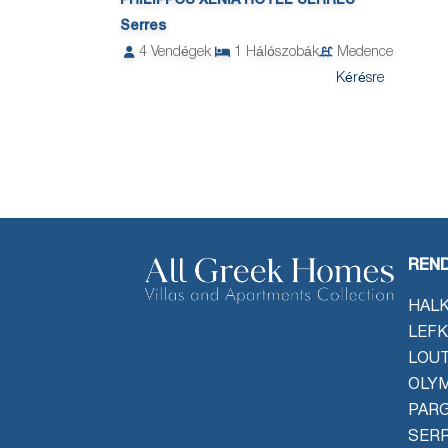
PHILIPPOS XENIA HOTEL SERRES
Serres
4
Vendégek
1
Hálószobák
Medence
Kérésre
REND
HALK
LEFK
LOU
OLYM
PAR
SER