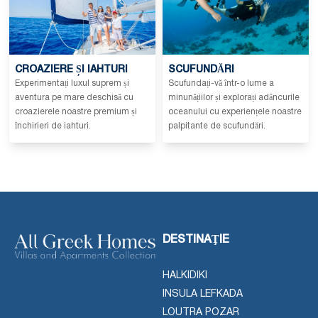
CROAZIERE ȘI IAHTURI
SCUFUNDĂRI
Experimentați luxul suprem și
Scufundați-vă într-o lume a
aventura pe mare deschisă cu
minunățiilor și explorați adâncurile
croazierele noastre premium și
oceanului cu experiențele noastre
închirieri de iahturi.
palpitante de scufundări.
DESTINAŢIE
HALKIDIKI
INSULA LEFKADA
LOUTRA POZAR