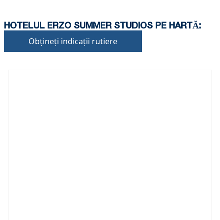
Check-out-ul se face numai după verificarea stării
generale a proprietății.
HOTELUL ERZO SUMMER STUDIOS PE HARTĂ:
•
Animale de companie:
Obțineți indicații rutiere
Animalele de companie de talie mică sunt
permise, dar trebuie confirmate în momentul
rezervării.
O taxă de
50€
Se aplică o taxă per cameră pentru
animalele de companie de talie mică.
Se pot aplica costuri suplimentare pentru
curățenie sau daune.
•
Depozit pentru daune:
Nu este necesar un depozit la check-in.
Se pot aplica costuri suplimentare pentru
animalele de companie sau se pot aplica condiții
speciale.