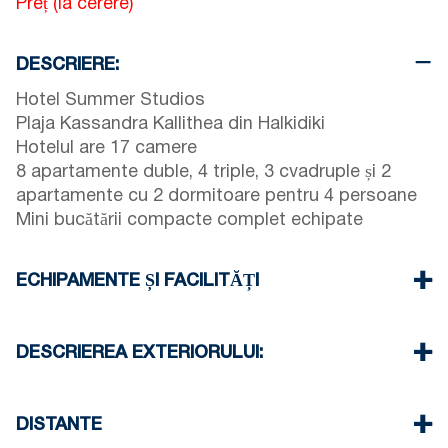
Preț (la cerere)
DESCRIERE:
Hotel Summer Studios
Plaja Kassandra Kallithea din Halkidiki
Hotelul are 17 camere
8 apartamente duble, 4 triple, 3 cvadruple și 2
apartamente cu 2 dormitoare pentru 4 persoane
Mini bucătării compacte complet echipate
ECHIPAMENTE ȘI FACILITĂȚI
Lenjerie de pat și prosoape
Aer condiționat
DESCRIEREA EXTERIORULUI:
Televizor cu ecran plat
Wi-Fi wireless
Piscină privată
Fier și masă de călcat (la cerere)
Grădină privată
DISTANTE
Mic dejun, demipensiune sau pensiune completă
Există disponibilitate pentru a parca pe stradă în