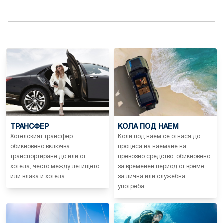
ТРАНСФЕР
КОЛА ПОД НАЕМ
Хотелският трансфер
Коли под наем се отнася до
обикновено включва
процеса на наемане на
транспортиране до или от
превозно средство, обикновено
хотела, често между летището
за временен период от време,
или влака и хотела.
за лична или служебна
употреба.