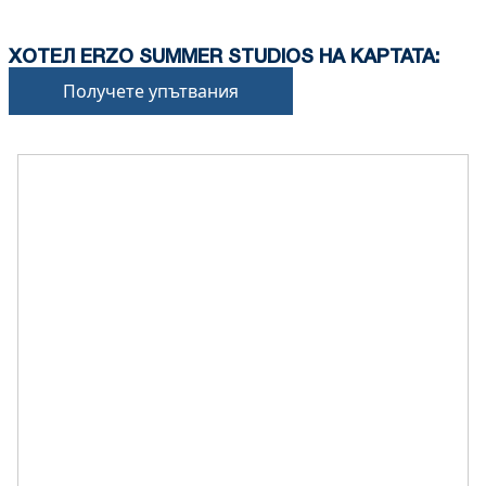
Освобождаването на имота се извършва само
след проверка на общото състояние на имота.
ХОТЕЛ ERZO SUMMER STUDIOS НА КАРТАТА:
•
Домашни любимци:
Получете упътвания
Допускат се малки домашни любимци, но това
трябва да бъде потвърдено при
резервацията.
A fee of
50€
per room applies for small pets.
Може да се начислят допълнителни такси за
почистване или обезщетение за щети.
•
Депозит за щети:
Не се изисква депозит при настаняване.
Може да се прилагат допълнителни такси за
домашни любимци или при специални условия.