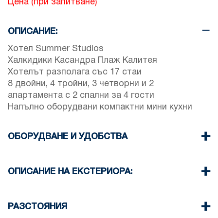
Цена (при запитване)
ОПИСАНИЕ:
Хотел Summer Studios
Халкидики Касандра Плаж Калитея
Хотелът разполага със 17 стаи
8 двойни, 4 тройни, 3 четворни и 2
апартамента с 2 спални за 4 гости
Напълно оборудвани компактни мини кухни
ОБОРУДВАНЕ И УДОБСТВА
Спално бельо и кърпи
Климатик
ОПИСАНИЕ НА ЕКСТЕРИОРА:
Телевизор с плосък екран
Безжичен Wi-Fi
Частен басейн
Ютия и дъска за гладене (при поискване)
Самостоятелна градина
РАЗСТОЯНИЯ
Breakfast, Half or Full Board (upon request)
Има възможност за паркиране на улицата