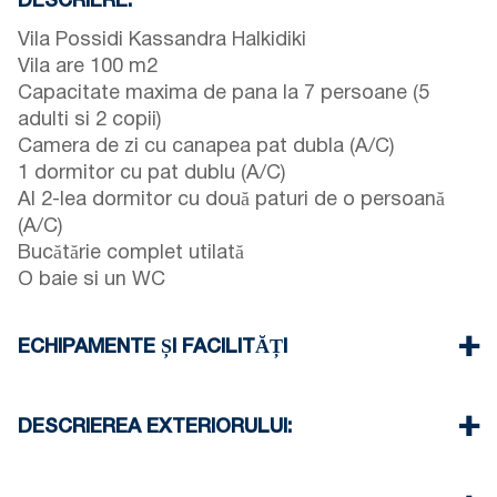
DESCRIERE:
Vila Possidi Kassandra Halkidiki
Vila are 100 m2
Capacitate maxima de pana la 7 persoane (5
adulti si 2 copii)
Camera de zi cu canapea pat dubla (A/C)
1 dormitor cu pat dublu (A/C)
Al 2-lea dormitor cu două paturi de o persoană
(A/C)
Bucătărie complet utilată
O baie si un WC
ECHIPAMENTE ȘI FACILITĂȚI
Lenjerie de pat și prosoape
Trei aparate de aer condiționat
DESCRIEREA EXTERIORULUI:
Televizor cu ecran plat
Wi-Fi wireless
Private garden (with barbecue upon request)
Maşină de spălat vase
Locuri de parcare disponibile pentru oaspetii