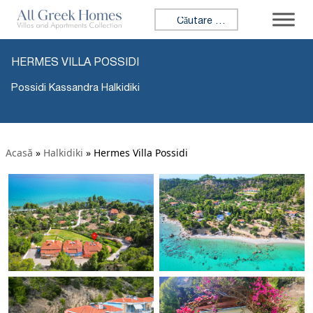
Caută:
HERMES VILLA POSSIDI
Possidi Kassandra Halkidiki
Acasă
»
Halkidiki
»
Hermes Villa Possidi