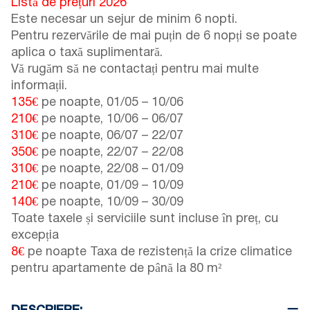
Listă de prețuri 2026
Este necesar un sejur de minim 6 nopti.
Pentru rezervările de mai puțin de 6 nopți se poate
aplica o taxă suplimentară.
Vă rugăm să ne contactați pentru mai multe
informații.
135€
pe noapte,
01/05
–
10/06
210€
pe noapte,
10/06
–
06/07
310€
pe noapte,
06/07
–
22/07
350€
pe noapte,
22/07
–
22/08
310€
pe noapte,
22/08
–
01/09
210€
pe noapte,
01/09
–
10/09
140€
pe noapte,
10/09
–
30/09
Toate taxele și serviciile sunt incluse în preț, cu
excepția
8€
pe noapte Taxa de rezistență la crize climatice
pentru apartamente de până la 80 m²