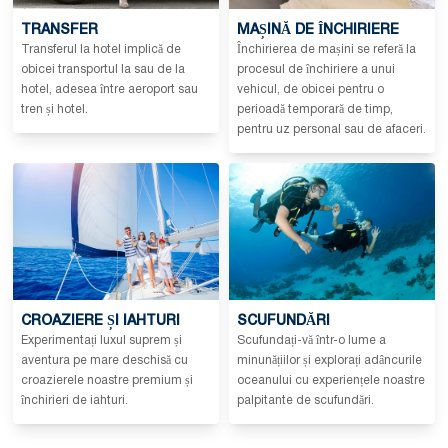
TRANSFER
MAȘINĂ DE ÎNCHIRIERE
Transferul la hotel implică de
Închirierea de mașini se referă la
obicei transportul la sau de la
procesul de închiriere a unui
hotel, adesea între aeroport sau
vehicul, de obicei pentru o
tren și hotel.
perioadă temporară de timp,
pentru uz personal sau de afaceri.
CROAZIERE ȘI IAHTURI
SCUFUNDĂRI
Experimentați luxul suprem și
Scufundați-vă într-o lume a
aventura pe mare deschisă cu
minunățiilor și explorați adâncurile
croazierele noastre premium și
oceanului cu experiențele noastre
închirieri de iahturi.
palpitante de scufundări.