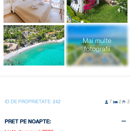
Mai multe
fotografii
ID DE PROPRIETATE:
242
7
2
2
PRET PE NOAPTE: