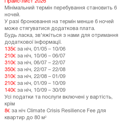
Прайс-лист 2026
Мінімальний термін перебування становить 6
ночей.
У разі бронювання на термін менше 6 ночей
може стягуватися додаткова плата.
Будь ласка, зв'яжіться з нами для отримання
додаткової інформації.
135€
за ніч,
01/05
–
10/06
210€
за ніч,
10/06
–
06/07
310€
за ніч,
06/07
–
22/07
350€
за ніч,
22/07
–
22/08
310€
за ніч,
22/08
–
01/09
210€
за ніч,
01/09
–
10/09
140€
за ніч,
10/09
–
30/09
Усі податки та послуги включені у вартість,
крім
8€
за ніч Climate Crisis Resilience Fee для
квартир до 80 м²