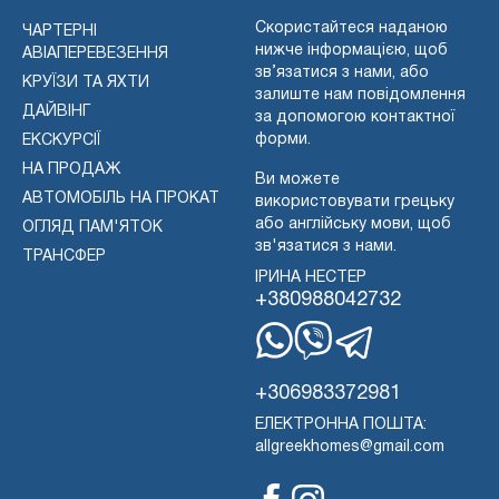
Скористайтеся наданою
ЧАРТЕРНІ
нижче інформацією, щоб
АВІАПЕРЕВЕЗЕННЯ
зв’язатися з нами, або
КРУЇЗИ ТА ЯХТИ
залиште нам повідомлення
ДАЙВІНГ
за допомогою контактної
форми.
ЕКСКУРСІЇ
НА ПРОДАЖ
Ви можете
АВТОМОБІЛЬ НА ПРОКАТ
використовувати грецьку
або англійську мови, щоб
ОГЛЯД ПАМ'ЯТОК
зв'язатися з нами.
ТРАНСФЕР
ІРИНА НЕСТЕР
+380988042732
WhatsApp
Вайбер
Телеграма
+306983372981
ЕЛЕКТРОННА ПОШТА:
allgreekhomes@gmail.com