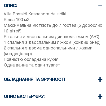
ОПИС:
Villa Possidi Kassandra Halkidiki
Вілла 100 м2
Максимальна місткість до 7 гостей (5 дорослих
і 2 дітей)
Вітальня з двоспальним диваном-ліжком (A/C)
1 спальня з двоспальним ліжком (кондиціонер)
2 спальня з двома односпальними ліжками
(кондиціонер)
Повністю обладнана кухня
Одна ванна та один туалет
ОБЛАДНАННЯ ТА ЗРУЧНОСТІ
Постільна білизна та рушники
Три Кондиціонери
ОПИС ЕКСТЕР'ЄРУ:
Телевізор з пласким екраном
Бездротовий Wi-Fi
Приватний сад (з барбекю за запитом)