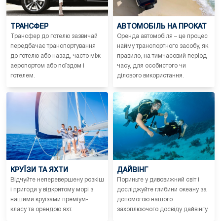
ТРАНСФЕР
АВТОМОБІЛЬ НА ПРОКАТ
Трансфер до готелю зазвичай
Оренда автомобіля – це процес
передбачає транспортування
найму транспортного засобу, як
до готелю або назад, часто між
правило, на тимчасовий період
аеропортом або поїздом і
часу, для особистого чи
готелем.
ділового використання.
КРУЇЗИ ТА ЯХТИ
ДАЙВІНГ
Відчуйте неперевершену розкіш
Пориньте у дивовижний світ і
і пригоди у відкритому морі з
досліджуйте глибини океану за
нашими круїзами преміум-
допомогою нашого
класу та орендою яхт.
захоплюючого досвіду дайвінгу.