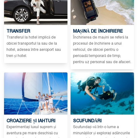
TRANSFER
MAȘINĂ DE ÎNCHIRIERE
Transferul la hotel implică de
Închirierea de mașini se referă la
obicei transportul la sau de la
procesul de închiriere a unui
hotel, adesea între aeroport sau
vehicul, de obicei pentru o
tren și hotel.
perioadă temporară de timp,
pentru uz personal sau de afaceri.
CROAZIERE ȘI IAHTURI
SCUFUNDĂRI
Experimentați luxul suprem și
Scufundați-vă într-o lume a
aventura pe mare deschisă cu
minunățiilor și explorați adâncurile