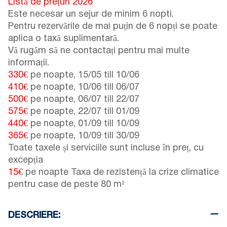
Listă de prețuri 2026
Este necesar un sejur de minim 6 nopti.
Pentru rezervările de mai puțin de 6 nopți se poate
aplica o taxă suplimentară.
Vă rugăm să ne contactați pentru mai multe
informații.
330€
pe noapte,
15/05
till
10/06
410€
pe noapte,
10/06
till
06/07
500€
pe noapte,
06/07
till
22/07
575€
pe noapte,
22/07
till
01/09
440€
pe noapte,
01/09
till
10/09
365€
pe noapte,
10/09
till
30/09
Toate taxele și serviciile sunt incluse în preț, cu
excepția
15€
pe noapte Taxa de rezistență la crize climatice
pentru case de peste 80 m²
DESCRIERE: