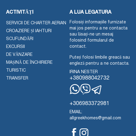
ACTIVITĂȚI
A LUA LEGATURA
Folosiți informațiile furnizate
SERVICII DE CHARTER AERIAN
mai jos pentru a ne contacta
CROAZIERE ȘI IAHTURI
sau lăsați-ne un mesaj
SCUFUNDĂRI
folosind formularul de
contact.
EXCURSII
DE VÂNZARE
Puteți folosi limbile greacă sau
MAȘINĂ DE ÎNCHIRIERE
engleză pentru a ne contacta.
TURISTIC
IRINA NESTER
+380988042732
TRANSFER
WhatsApp
Viber
Telegramă
+306983372981
EMAIL:
allgreekhomes@gmail.com