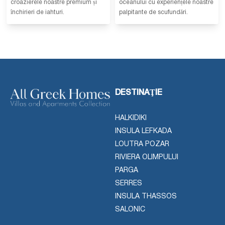
croazierele noastre premium și
oceanului cu experiențele noastre
închirieri de iahturi.
palpitante de scufundări.
DESTINAŢIE
HALKIDIKI
INSULA LEFKADA
LOUTRA POZAR
RIVIERA OLIMPULUI
PARGA
SERRES
INSULA THASSOS
SALONIC