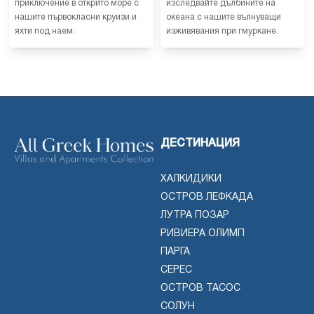
приключение в открито море с
изследвайте дълбините на
нашите първокласни круизи и
океана с нашите вълнуващи
яхти под наем.
изживявания при гмуркане.
ДЕСТИНАЦИЯ
ХАЛКИДИКИ
ОСТРОВ ЛЕФКАДА
ЛУТРА ПОЗАР
РИВИЕРА ОЛИМП
ПАРГА
СЕРЕС
ОСТРОВ ТАСОС
СОЛУН