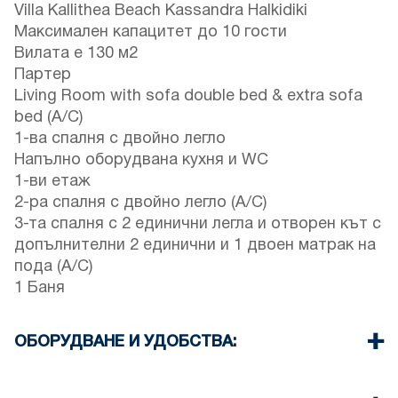
Villa Kallithea Beach Kassandra Halkidiki
Максимален капацитет до 10 гости
Вилата е 130 м2
Партер
Living Room with sofa double bed & extra sofa
bed (A/C)
1-ва спалня с двойно легло
Напълно оборудвана кухня и WC
1-ви етаж
2-ра спалня с двойно легло (A/C)
3-та спалня с 2 единични легла и отворен кът с
допълнителни 2 единични и 1 двоен матрак на
пода (A/C)
1 Баня
ОБОРУДВАНЕ И УДОБСТВА:
Спално бельо и кърпи
Три Климатика