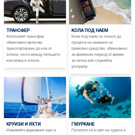
ТРАНСФЕР
КОЛА ПОД НАЕМ
Хотелският трансфер
Коли под наем се отнася до
обикновено включва
процеса на наемане на
транспортиране до или от
превозно средство, обикновено
хотела, често между летището
за временен период от време,
или влака и хотела.
за лична или служебна
употреба.
КРУИЗИ И ЯХТИ
ГМУРКАНЕ
Изживейте върховния лукс и
Потопете се в свят на чудеса и