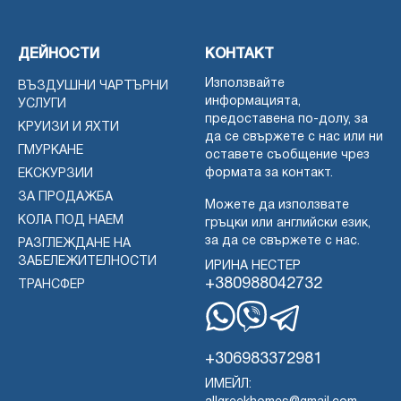
ДЕЙНОСТИ
КОНТАКТ
Използвайте
ВЪЗДУШНИ ЧАРТЪРНИ
информацията,
УСЛУГИ
предоставена по-долу, за
КРУИЗИ И ЯХТИ
да се свържете с нас или ни
ГМУРКАНЕ
оставете съобщение чрез
формата за контакт.
ЕКСКУРЗИИ
ЗА ПРОДАЖБА
Можете да използвате
КОЛА ПОД НАЕМ
гръцки или английски език,
за да се свържете с нас.
РАЗГЛЕЖДАНЕ НА
ЗАБЕЛЕЖИТЕЛНОСТИ
ИРИНА НЕСТЕР
+380988042732
ТРАНСФЕР
WhatsApp
Вайбър
Телеграма
+306983372981
ИМЕЙЛ: