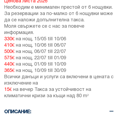
Ценова листа 2026
Необходим е минимален престой от 6 нощувки.
За резервации за по-малко от 6 нощувки може
да се наложи допълнителна такса.
Моля свържете се с нас за повече
информация.
330€
на нощ,
15/05
till
10/06
410€
на нощ,
10/06
till
06/07
500€
на нощ,
06/07
till
22/07
575€
на нощ,
22/07
till
01/09
440€
на нощ,
01/09
till
10/09
365€
на нощ,
10/09
till
30/09
Всички данъци и услуги са включени в цената с
изключение на
15€
на вечер Такса за устойчивост на
климатични кризи за къщи над 80 m²
ОПИСАНИЕ: