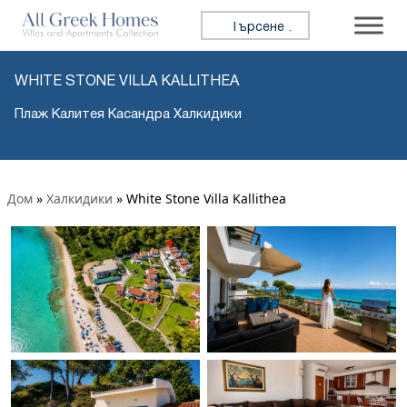
Търсене за:
WHITE STONE VILLA KALLITHEA
Плаж Калитея Касандра Халкидики
Дом
»
Халкидики
»
White Stone Villa Kallithea