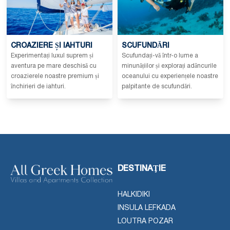
CROAZIERE ȘI IAHTURI
SCUFUNDĂRI
Experimentați luxul suprem și
Scufundați-vă într-o lume a
aventura pe mare deschisă cu
minunățiilor și explorați adâncurile
croazierele noastre premium și
oceanului cu experiențele noastre
închirieri de iahturi.
palpitante de scufundări.
DESTINAŢIE
HALKIDIKI
INSULA LEFKADA
LOUTRA POZAR