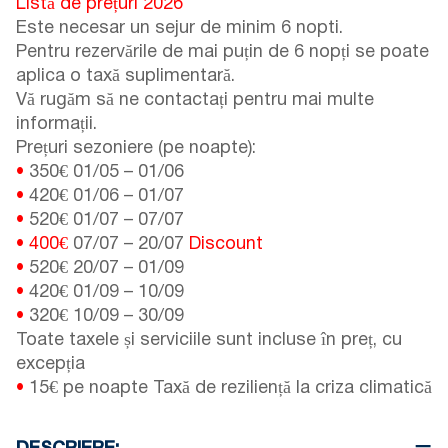
Listă de prețuri 2026
Este necesar un sejur de minim 6 nopti.
Pentru rezervările de mai puțin de 6 nopți se poate
aplica o taxă suplimentară.
Vă rugăm să ne contactați pentru mai multe
informații.
Prețuri sezoniere (pe noapte):
•
350€
01/05
–
01/06
•
420€
01/06
–
01/07
•
520€
01/07
–
07/07
•
400€
07/07
–
20/07
Discount
•
520€
20/07
–
01/09
•
420€
01/09
–
10/09
•
320€
10/09
–
30/09
Toate taxele și serviciile sunt incluse în preț, cu
excepția
•
15€ pe noapte Taxă de reziliență la criza climatică