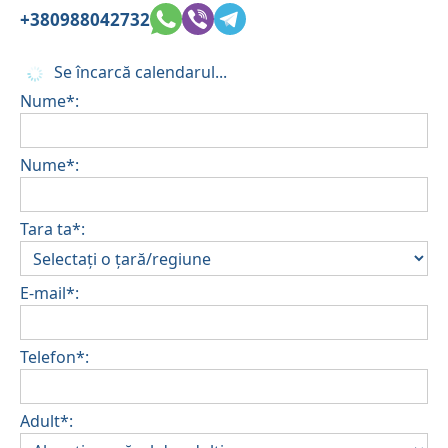
•
Depozit pentru daune:
+380988042732
Nu este necesar un depozit la check-in.
Se pot aplica costuri suplimentare pentru
Se încarcă calendarul...
animalele de companie sau se pot aplica condiții
Nume*:
speciale.
Nume*:
Tara ta*:
E-mail*:
Telefon*:
Adult*: