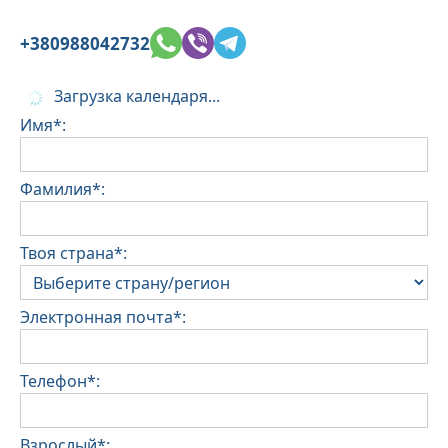
подтвердить при бронировании.
За уборку или возмещение ущерба может
+380988042732
взиматься дополнительная плата.
•
Залог за ущерб:
Загрузка календаря...
При регистрации заезда залог не требуется.
Имя*:
За содержание домашних животных или при
соблюдении особых условий может взиматься
дополнительная плата.
Фамилия*:
Твоя страна*:
Электронная почта*:
Телефон*:
Взрослый*: