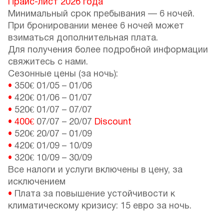
Прайс-лист 2026 года
Минимальный срок пребывания — 6 ночей.
При бронировании менее 6 ночей может
взиматься дополнительная плата.
Для получения более подробной информации
свяжитесь с нами.
Сезонные цены (за ночь):
•
350€
01/05
–
01/06
•
420€
01/06
–
01/07
•
520€
01/07
–
07/07
•
400€
07/07
–
20/07
Discount
•
520€
20/07
–
01/09
•
420€
01/09
–
10/09
•
320€
10/09
–
30/09
Все налоги и услуги включены в цену, за
исключением
•
Плата за повышение устойчивости к
климатическому кризису: 15 евро за ночь.