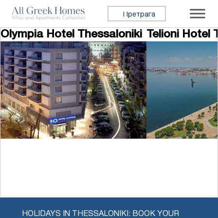
Прескочи на садржај
Претражи:
Olympia Hotel Thessaloniki
Telioni Hotel 
HOLIDAYS IN THESSALONIKI: BOOK YOUR