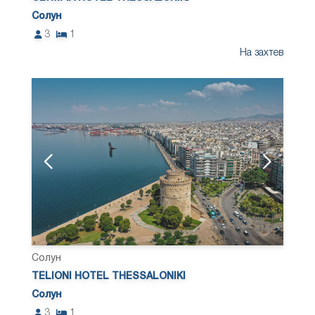
Солун
3
1
На захтев
Солун
TELIONI HOTEL THESSALONIKI
Солун
3
1