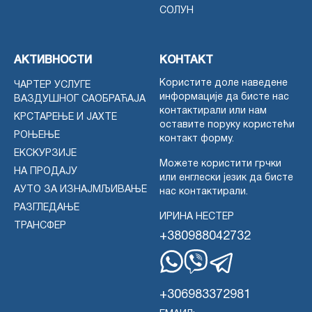
СОЛУН
АКТИВНОСТИ
КОНТАКТ
Користите доле наведене
ЧАРТЕР УСЛУГЕ
информације да бисте нас
ВАЗДУШНОГ САОБРАЋАЈА
контактирали или нам
КРСТАРЕЊЕ И ЈАХТЕ
оставите поруку користећи
РОЊЕЊЕ
контакт форму.
ЕКСКУРЗИЈЕ
Можете користити грчки
НА ПРОДАЈУ
или енглески језик да бисте
АУТО ЗА ИЗНАЈМЉИВАЊЕ
нас контактирали.
РАЗГЛЕДАЊЕ
ИРИНА НЕСТЕР
ТРАНСФЕР
+380988042732
WhatsApp
Вајбер
Телеграм
+306983372981