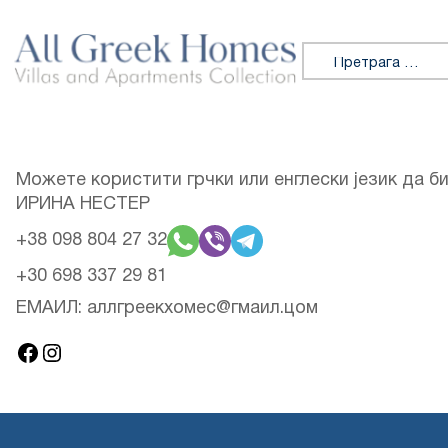
Прескочи на садржај
Претражи:
Можете користити грчки или енглески језик да б
ИРИНА НЕСТЕР
+38 098 804 27 32
+30 698 337 29 81
ЕМАИЛ: аллгреекхомес@гмаил.цом
Фејсбук
Инстаграм