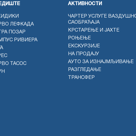
ЕДИШТЕ
АКТИВНОСТИ
КИДИКИ
ЧАРТЕР УСЛУГЕ ВАЗДУШН
САОБРАЋАЈА
РВО ЛЕФКАДА
КРСТАРЕЊЕ И ЈАХТЕ
ТРА ПОЗАР
РОЊЕЊЕ
МПУС РИВИЕРА
ЕКСКУРЗИЈЕ
А
НА ПРОДАЈУ
РЕС
АУТО ЗА ИЗНАЈМЉИВАЊЕ
РВО ТАСОС
РАЗГЛЕДАЊЕ
УН
ТРАНСФЕР