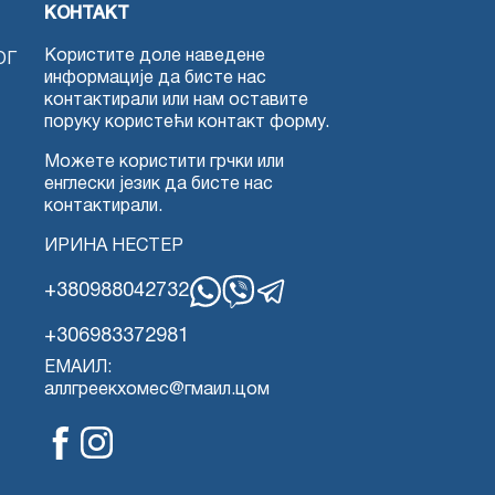
КОНТАКТ
Користите доле наведене
ОГ
информације да бисте нас
контактирали или нам оставите
поруку користећи контакт форму.
Можете користити грчки или
енглески језик да бисте нас
контактирали.
ИРИНА НЕСТЕР
+380988042732
WhatsApp
Вајбер
Телеграм
+306983372981
ЕМАИЛ:
аллгреекхомес@гмаил.цом
Фејсбук
Инстаграм