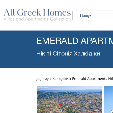
Пошук:
EMERALD APARTM
Нікіті Сітонія Халкідіки
додому
»
Халкідіки
»
Emerald Apartments Nik