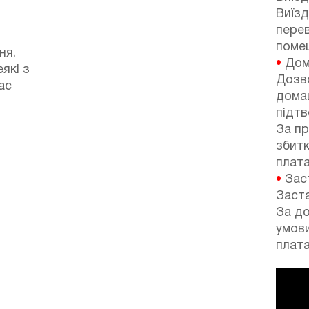
Виїзд
перев
поме
ня.
•
Дом
які з
Дозв
ас
домаш
підтв
За п
збитк
плата
•
Зас
Заста
За до
умов
плата