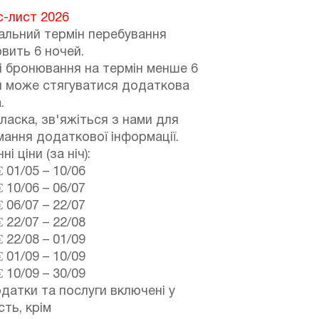
с-лист 2026
альний термін перебування
вить 6 ночей.
і бронювання на термін менше 6
й може стягуватися додаткова
.
ласка, зв'яжіться з нами для
ання додаткової інформації.
і ціни (за ніч):
€
01/05
–
10/06
€
10/06
–
06/07
€
06/07
–
22/07
€
22/07
–
22/08
€
22/08
–
01/09
€
01/09
–
10/09
€
10/09
–
30/09
одатки та послуги включені у
сть, крім