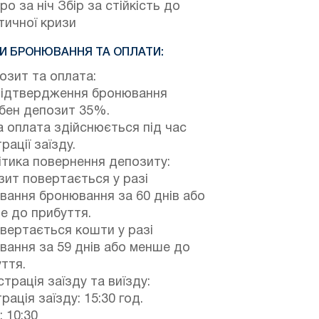
ро за ніч Збір за стійкість до
тичної кризи
И БРОНЮВАННЯ ТА ОПЛАТИ:
зит та оплата:
підтвердження бронювання
ібен депозит 35%.
 оплата здійснюється під час
рації заїзду.
тика повернення депозиту:
ит повертається у разі
вання бронювання за 60 днів або
е до прибуття.
вертається кошти у разі
вання за 59 днів або менше до
ття.
трація заїзду та виїзду:
рація заїзду: 15:30 год.
: 10:30