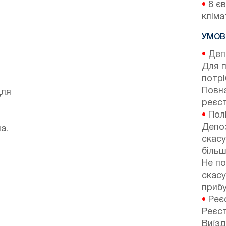
•
8 єв
кліма
УМОВ
•
Депо
Для 
потр
Повна
для
реєст
•
Полі
Депоз
а.
скасу
більш
Не по
скасу
прибу
•
Реєс
Реєст
Виїзд