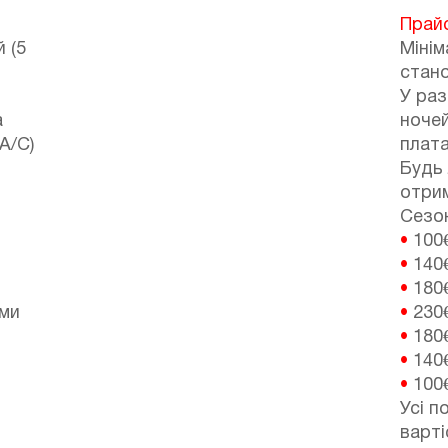
i
Прай
 (5
Мінім
стано
У раз
a
ноче
(A/C)
плата
Будь 
отрим
Сезонн
•
100
•
140
•
180
іми
•
230
•
180
•
140
•
100
Усі п
варті