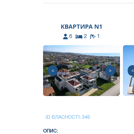
КВАРТИРА N1
6
2
1
<
>
<
ID ВЛАСНОСТІ:
346
ОПИС: