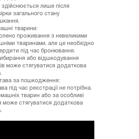
 здійснюється лише після
ірки загального стану
шкання.
ашні тварини:
олено проживання з невеликими
німи тваринами, але це необхідно
ердити під час бронювання.
рибирання або відшкодування
ів може стягуватися додаткова
.
тава за пошкодження:
ва під час реєстрації не потрібна.
машніх тварин або за особливі
и може стягуватися додаткова
.