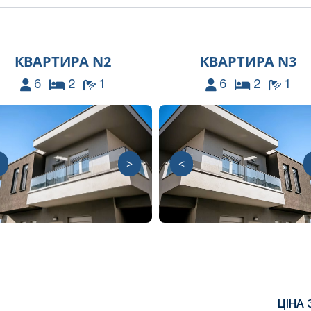
КВАРТИРА N2
КВАРТИРА N3
6
2
1
6
2
1
>
<
ЦІНА 