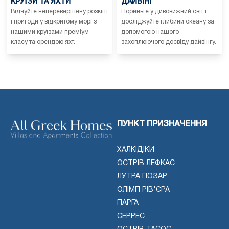
КРУЇЗИ ТА ЯХТИ
ДАЙВІНГ
Відчуйте неперевершену розкіш
Пориньте у дивовижний світ і
і пригоди у відкритому морі з
досліджуйте глибини океану за
нашими круїзами преміум-
допомогою нашого
класу та орендою яхт.
захоплюючого досвіду дайвінгу.
ПУНКТ ПРИЗНАЧЕННЯ
ХАЛКІДІКИ
ОСТРІВ ЛЕФКАС
ЛУТРА ПОЗАР
ОЛІМП РІВ'ЄРА
ПАРГА
СЕРРЕС