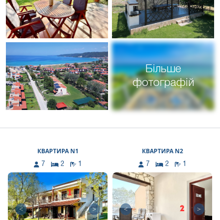
Більше
фотографій
КВАРТИРА N1
КВАРТИРА N2
7
2
1
7
2
1
<
>
<
>