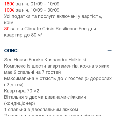
180€
за ніч,
01/09
–
10/09
100€
за ніч,
10/09
–
30/09
Усі податки та послуги включені у вартість,
крім
8€
за ніч Climate Crisis Resilience Fee для
квартир до 80 м²
ОПИС:
Sea House Fourka Kassandra Halkidiki
Комплекс із шести апартаментів, кожна з яких
має 2 спальні на 7 гостей
Максимальна місткість до 7 гостей (5 дорослих
і 2 дітей)
Квартира 70 м2
Вітальня з двома диванами-ліжками
(кондиціонер)
1 спальня з двоспальним ліжком