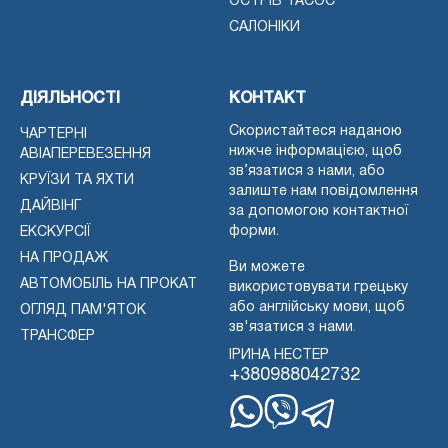
ОСТРІВ ТАСОС
САЛОНІКИ
ДІЯЛЬНОСТІ
КОНТАКТ
Скористайтеся наданою
ЧАРТЕРНІ
нижче інформацією, щоб
АВІАПЕРЕВЕЗЕННЯ
зв’язатися з нами, або
КРУЇЗИ ТА ЯХТИ
залиште нам повідомлення
ДАЙВІНГ
за допомогою контактної
форми.
ЕКСКУРСІЇ
НА ПРОДАЖ
Ви можете
АВТОМОБІЛЬ НА ПРОКАТ
використовувати грецьку
або англійську мови, щоб
ОГЛЯД ПАМ'ЯТОК
зв'язатися з нами.
ТРАНСФЕР
ІРИНА НЕСТЕР
+380988042732
WhatsApp
Вайбер
Телеграма