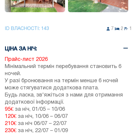
ID ВЛАСНОСТІ:
143
7
2
1
ЦІНА ЗА НІЧ:
Прайс-лист 2026
Мінімальний термін перебування становить 6
ночей.
У разі бронювання на термін менше 6 ночей
може стягуватися додаткова плата.
Будь ласка, зв'яжіться з нами для отримання
додаткової інформації.
95€
за ніч,
01/05
–
10/06
120€
за ніч,
10/06
–
06/07
210€
за ніч
06/07
–
22/07
230€
за ніч,
22/07
–
01/09