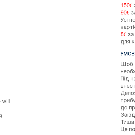
150€
з
90€
за
Усі п
варті
8€
за 
для к
УМОВ
Щоб 
необх
Під ч
внест
Депоз
прибу
will
до пр
Заїзд
я
Тиша 
Це по