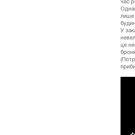
час р
Одна
лише 
буди
У зак
неве
це не
брон
(Потр
і
приби