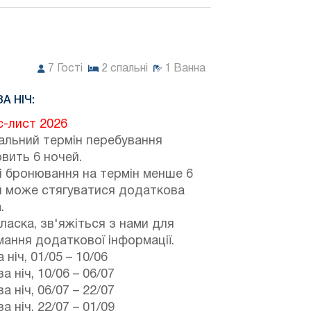
7
Гості
2
спальні
1
Ванна
ЗА НІЧ:
с-лист 2026
альний термін перебування
вить 6 ночей.
і бронювання на термін менше 6
й може стягуватися додаткова
.
ласка, зв'яжіться з нами для
ання додаткової інформації.
 ніч,
01/05
–
10/06
а ніч,
10/06
–
06/07
а ніч,
06/07
–
22/07
а ніч,
22/07
–
01/09