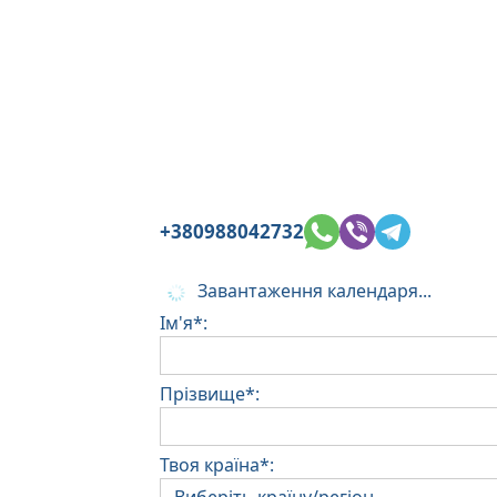
+380988042732
Завантаження календаря...
Ім'я*:
Прізвище*:
Твоя країна*: