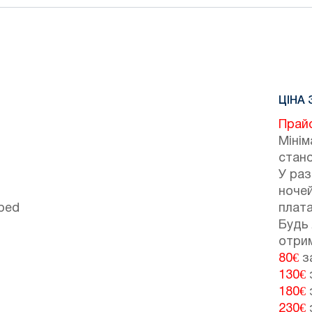
ЦІНА 
i
Прай
Мінім
стано
У раз
ноче
 bed
плата
Будь 
отрим
80€
за
130€
з
180€
з
230€
з