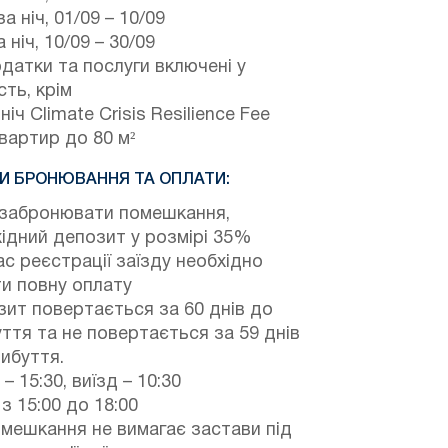
а ніч,
01/09
–
10/09
 ніч,
10/09
–
30/09
одатки та послуги включені у
сть, крім
ніч Climate Crisis Resilience Fee
вартир до 80 м²
И БРОНЮВАННЯ ТА ОПЛАТИ:
забронювати помешкання,
ідний депозит у розмірі 35%
ас реєстрації заїзду необхідно
и повну оплату
ит повертається за 60 днів до
ття та не повертається за 59 днів
ибуття.
 – 15:30, виїзд – 10:30
з 15:00 до 18:00
мешкання не вимагає застави під