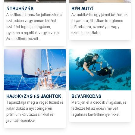
ÁTRUHÁZÁS
BÉR AUTÓ
A szállodai transzfer jellemzően a
Az autóbérlés egy jármű bérlésének
szállodába vagy onnan történő
folyamata, általában ideiglenes
szállítást foglalja magában,
időtartamra, személyes vagy
gyakran a repülőtér vagy a vonat
üzleti használatra.
és a szálloda között.
HAJÓKÁZÁS ÉS JACHTOK
BÚVÁRKODÁS
Tapasztalja meg a végső luxust és
Merüljön el a csodák világában, és
kalandokat a nyílt tengeren
fedezze fel az óceán mélyeit
prémium körutazásainkkal és
izgalmas búvárélményeinkkel.
jachtbérléseinkkel.