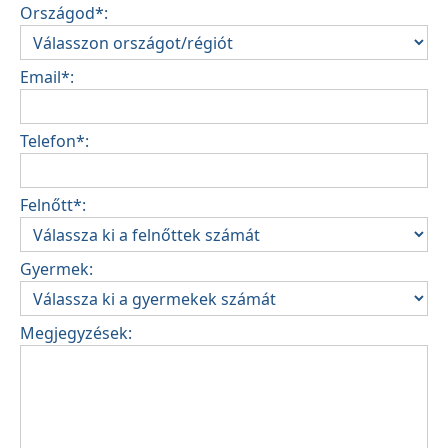
Országod*:
Email*:
Telefon*:
Felnőtt*:
Gyermek:
Megjegyzések: