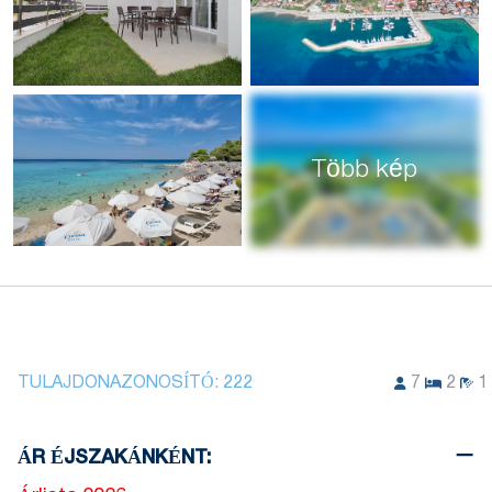
Több kép
TULAJDONAZONOSÍTÓ:
222
7
2
1
ÁR ÉJSZAKÁNKÉNT: