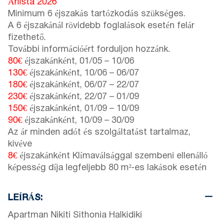
Árlista 2026
Minimum 6 éjszakás tartózkodás szükséges.
A 6 éjszakánál rövidebb foglalások esetén felár
fizethető.
További információért forduljon hozzánk.
80€
éjszakánként,
01/05
–
10/06
130€
éjszakánként,
10/06
–
06/07
180€
éjszakánként,
06/07
–
22/07
230€
éjszakánként,
22/07
–
01/09
150€
éjszakánként,
01/09
–
10/09
90€
éjszakánként,
10/09
–
30/09
Az ár minden adót és szolgáltatást tartalmaz,
kivéve
8€
éjszakánként Klímaválsággal szembeni ellenálló
képesség díja legfeljebb 80 m²-es lakások esetén
LEÍRÁS:
Apartman Nikiti Sithonia Halkidiki