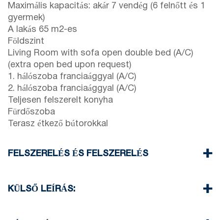
Maximális kapacitás: akár 7 vendég (6 felnőtt és 1
gyermek)
A lakás 65 m2-es
Földszint
Living Room with sofa open double bed (A/C)
(extra open bed upon request)
1. hálószoba franciaággyal (A/C)
2. hálószoba franciaággyal (A/C)
Teljesen felszerelt konyha
Fürdőszoba
Terasz étkező bútorokkal
FELSZERELÉS ÉS FELSZERELÉS
Ágynemű és törölköző
Három légkondicionáló
KÜLSŐ LEÍRÁS:
Lapos kijelzőjű TV
Wi-Fi vezeték nélküli
Terrace with dining furniture (with barbecue upon
Mosógép
request, extra charge will be required)