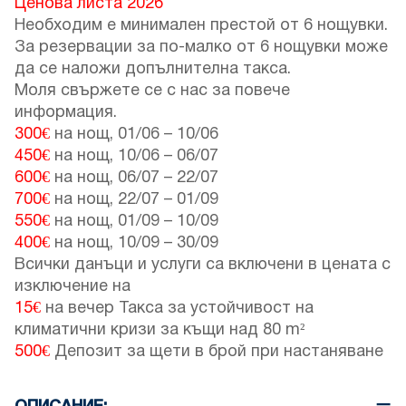
Ценова листа 2026
Необходим е минимален престой от 6 нощувки.
За резервации за по-малко от 6 нощувки може
да се наложи допълнителна такса.
Моля свържете се с нас за повече
информация.
300€
на нощ,
01/06
–
10/06
450€
на нощ,
10/06
–
06/07
600€
на нощ,
06/07
–
22/07
700€
на нощ,
22/07
–
01/09
550€
на нощ,
01/09
–
10/09
400€
на нощ,
10/09
–
30/09
Всички данъци и услуги са включени в цената с
изключение на
15€
на вечер Такса за устойчивост на
климатични кризи за къщи над 80 m²
500€
Депозит за щети в брой при настаняване