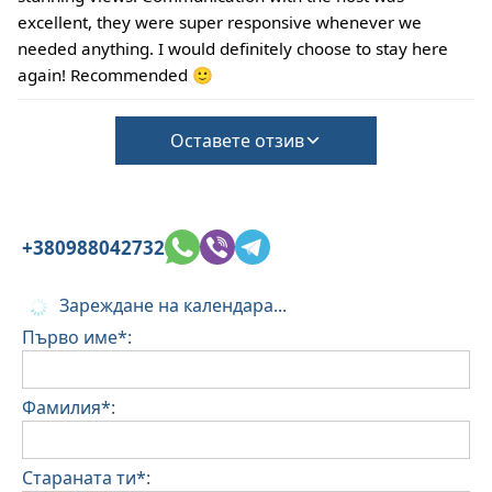
excellent, they were super responsive whenever we
needed anything. I would definitely choose to stay here
again! Recommended 🙂
Оставете отзив
+380988042732
Зареждане на календара...
Първо име*:
Фамилия*:
Стараната ти*: