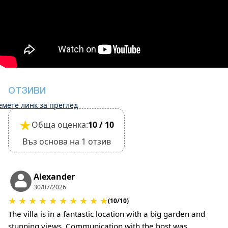
ч
Тихи часове от 15:00 до 18:00 часа
Освобождаването обаче може да бъде
завършено само след проверка на общото
състояние на къщата
Депозит за щети в брой при настаняване 500 €
Депозитът ще бъде върнат при напускане
след проверка на общото състояние на
ОТЗИВИ
къщата
емете линк за преглед
Не се допускат домашни любимци
★
Обща оценка:
10 / 10
Въз основа на 1 отзив
Alexander
30/07/2026
★
★
★
★
★
★
★
★
★
★
(10/10)
The villa is in a fantastic location with a big garden and
stunning views. Communication with the host was