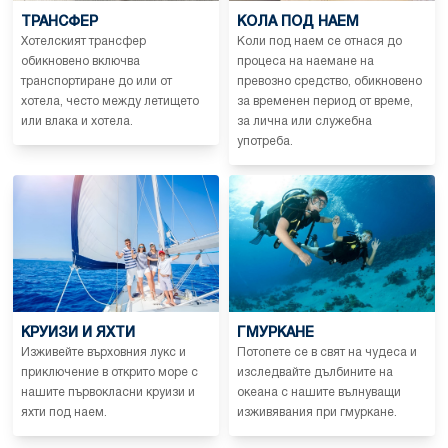
ТРАНСФЕР
КОЛА ПОД НАЕМ
Хотелският трансфер
Коли под наем се отнася до
обикновено включва
процеса на наемане на
транспортиране до или от
превозно средство, обикновено
хотела, често между летището
за временен период от време,
или влака и хотела.
за лична или служебна
употреба.
КРУИЗИ И ЯХТИ
ГМУРКАНЕ
Изживейте върховния лукс и
Потопете се в свят на чудеса и
приключение в открито море с
изследвайте дълбините на
нашите първокласни круизи и
океана с нашите вълнуващи
яхти под наем.
изживявания при гмуркане.