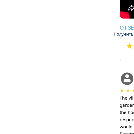
ОТЗ
Получить
★
★
★
The vil
garden
the ho
respon
would 
Recom