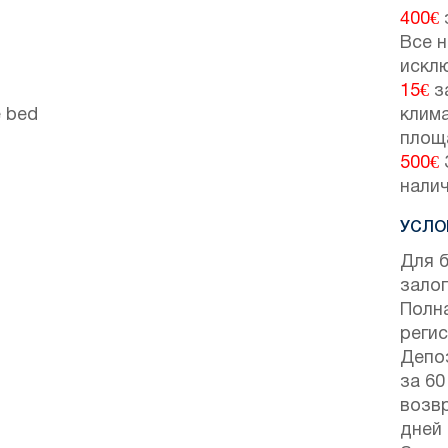
400€
Все н
искл
15€
з
e bed
клим
площ
500€
нали
УСЛО
Для 
залог
Полн
регис
Депо
за 60
возвр
дней