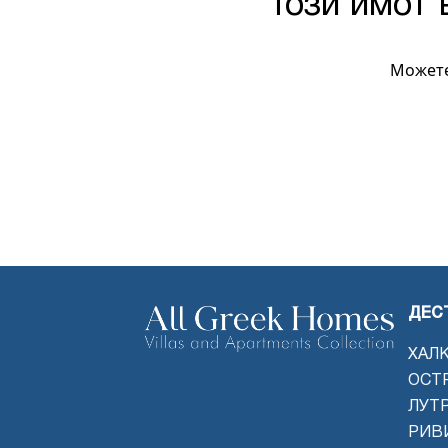
Този имот 
Можете
ДЕС
ХАЛ
ОСТ
ЛУТ
РИВ