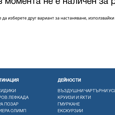
в момента не е наличен за 
 да изберете друг вариант за настаняване, използвайк
ТИНАЦИЯ
ДЕЙНОСТИ
КИДИКИ
ВЪЗДУШНИ ЧАРТЪРНИ УС
РОВ ЛЕФКАДА
КРУИЗИ И ЯХТИ
РА ПОЗАР
ГМУРКАНЕ
ИЕРА ОЛИМП
ЕКСКУРЗИИ