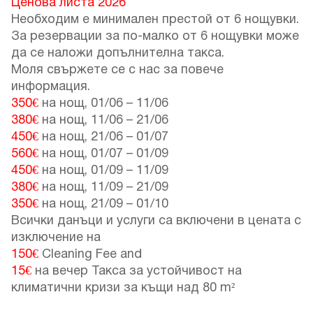
Ценова листа 2026
Необходим е минимален престой от 6 нощувки.
За резервации за по-малко от 6 нощувки може
да се наложи допълнителна такса.
Моля свържете се с нас за повече
информация.
350€
на нощ,
01/06
–
11/06
380€
на нощ,
11/06
–
21/06
450€
на нощ,
21/06
–
01/07
560€
на нощ,
01/07
–
01/09
450€
на нощ,
01/09
–
11/09
380€
на нощ,
11/09
–
21/09
350€
на нощ,
21/09
–
01/10
Всички данъци и услуги са включени в цената с
изключение на
150€
Cleaning Fee and
15€
на вечер Такса за устойчивост на
климатични кризи за къщи над 80 m²