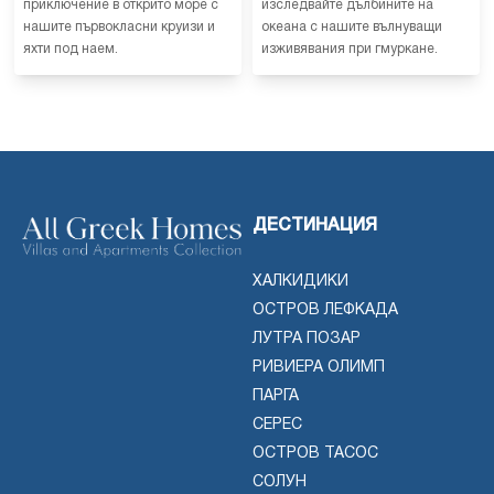
приключение в открито море с
изследвайте дълбините на
нашите първокласни круизи и
океана с нашите вълнуващи
яхти под наем.
изживявания при гмуркане.
ДЕСТИНАЦИЯ
ХАЛКИДИКИ
ОСТРОВ ЛЕФКАДА
ЛУТРА ПОЗАР
РИВИЕРА ОЛИМП
ПАРГА
СЕРЕС
ОСТРОВ ТАСОС
СОЛУН