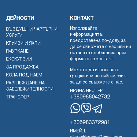
ДЕЙНОСТИ
КОНТАКТ
Използвайте
ВЪЗДУШНИ ЧАРТЪРНИ
информацията,
УСЛУГИ
предоставена по-долу, за
КРУИЗИ И ЯХТИ
да се свържете с нас или ни
ГМУРКАНЕ
оставете съобщение чрез
формата за контакт.
ЕКСКУРЗИИ
ЗА ПРОДАЖБА
Можете да използвате
КОЛА ПОД НАЕМ
гръцки или английски език,
за да се свържете с нас.
РАЗГЛЕЖДАНЕ НА
ЗАБЕЛЕЖИТЕЛНОСТИ
ИРИНА НЕСТЕР
+380988042732
ТРАНСФЕР
WhatsApp
Вайбър
Телеграма
+306983372981
ИМЕЙЛ: