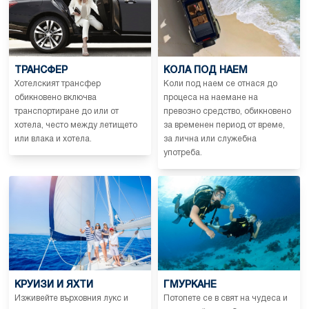
ТРАНСФЕР
КОЛА ПОД НАЕМ
Хотелският трансфер
Коли под наем се отнася до
обикновено включва
процеса на наемане на
транспортиране до или от
превозно средство, обикновено
хотела, често между летището
за временен период от време,
или влака и хотела.
за лична или служебна
употреба.
КРУИЗИ И ЯХТИ
ГМУРКАНЕ
Изживейте върховния лукс и
Потопете се в свят на чудеса и