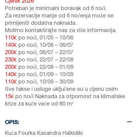
Cjenik 2026
Potreban je minimalni boravak od 6 noći.
Za rezervacije manje od 6 noćenja može se
primijeniti dodatna naknada.
Molimo kontaktirajte nas za više informacija.
110€
po noći,
01/05
–
10/06
140€
po noći,
10/06
–
06/07
200€
po noći,
06/07
–
22/07
230€
po noći,
22/07
–
22/08
200€
po noći,
22/08
–
01/09
140€
po noći,
01/09
–
10/09
110€
po noći,
10/09
–
30/09
Sve takse i usluge uključene su u cijenu osim
15€
po noći Naknada za otpornost na klimatske
krize za kuće veće od 80 m²
OPIS:
Kuća Fourka Kasandra Halkidiki