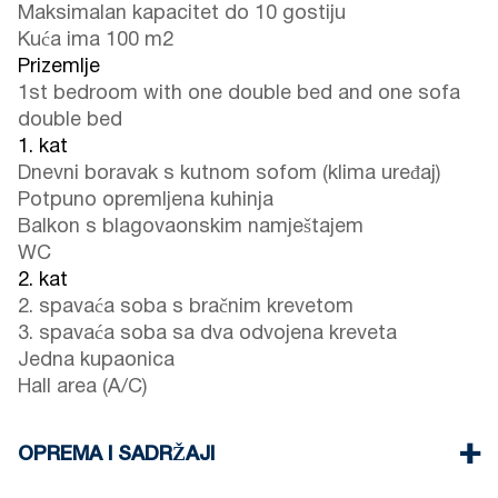
Maksimalan kapacitet do 10 gostiju
Kuća ima 100 m2
Prizemlje
1st bedroom with one double bed and one sofa
double bed
1. kat
Dnevni boravak s kutnom sofom (klima uređaj)
Potpuno opremljena kuhinja
Balkon s blagovaonskim namještajem
WC
2. kat
2. spavaća soba s bračnim krevetom
3. spavaća soba sa dva odvojena kreveta
Jedna kupaonica
Hall area (A/C)
OPREMA I SADRŽAJI
Posteljina i ručnici