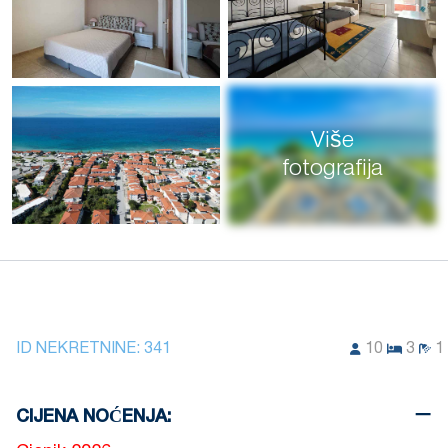
Više
fotografija
ID NEKRETNINE:
341
10
3
1
CIJENA NOĆENJA: