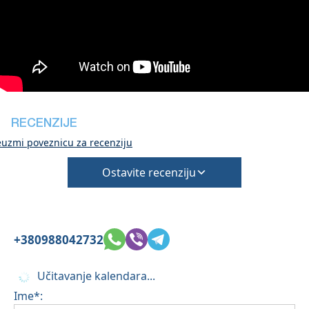
tijekom prijave
Međutim, odjava se može dovršiti tek nakon
pregleda općeg stanja kuće
Kućni ljubimci nisu dopušteni
RECENZIJE
euzmi poveznicu za recenziju
Ostavite recenziju
+380988042732
Učitavanje kalendara...
Ime*: