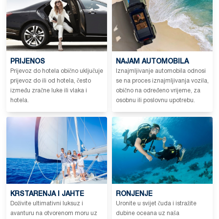
PRIJENOS
NAJAM AUTOMOBILA
Prijevoz do hotela obično uključuje
Iznajmljivanje automobila odnosi
prijevoz do ili od hotela, često
se na proces iznajmljivanja vozila,
između zračne luke ili vlaka i
obično na određeno vrijeme, za
hotela.
osobnu ili poslovnu upotrebu.
KRSTARENJA I JAHTE
RONJENJE
Doživite ultimativni luksuz i
Uronite u svijet čuda i istražite
avanturu na otvorenom moru uz
dubine oceana uz naša