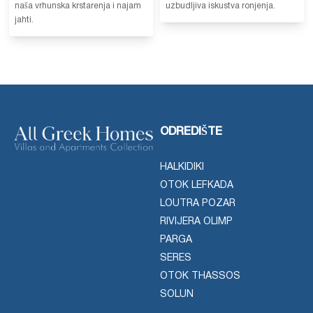
naša vrhunska krstarenja i najam
uzbudljiva iskustva ronjenja.
jahti.
ODREDIŠTE
HALKIDIKI
OTOK LEFKADA
LOUTRA POZAR
RIVIJERA OLIMP
PARGA
SERES
OTOK THASSOS
SOLUN