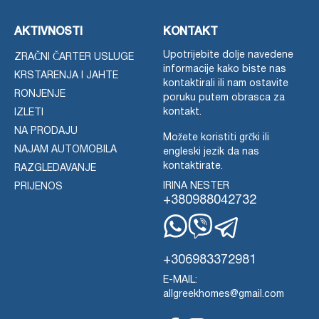
AKTIVNOSTI
KONTAKT
Upotrijebite dolje navedene
ZRAČNI ČARTER USLUGE
informacije kako biste nas
KRSTARENJA I JAHTE
kontaktirali ili nam ostavite
RONJENJE
poruku putem obrasca za
kontakt.
IZLETI
NA PRODAJU
Možete koristiti grčki ili
NAJAM AUTOMOBILA
engleski jezik da nas
kontaktirate.
RAZGLEDAVANJE
IRINA NESTER
PRIJENOS
+380988042732
WhatsApp
Viber
Telegram
+306983372981
E-MAIL:
allgreekhomes@gmail.com