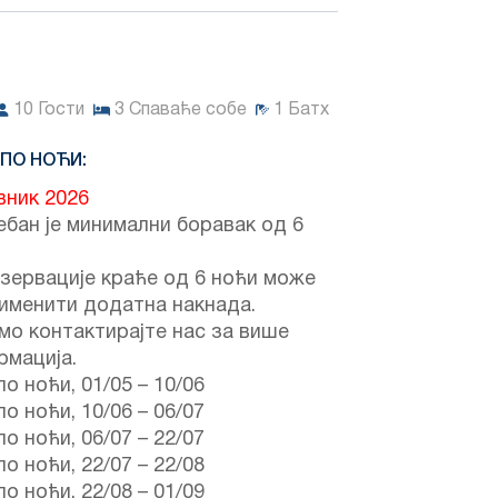
10
Гости
3
Спаваће собе
1
Батх
 ПО НОЋИ:
вник 2026
бан је минимални боравак од 6
зервације краће од 6 ноћи може
именити додатна накнада.
мо контактирајте нас за више
рмација.
по ноћи,
01/05
–
10/06
по ноћи,
10/06
–
06/07
по ноћи,
06/07
–
22/07
по ноћи,
22/07
–
22/08
по ноћи,
22/08
–
01/09