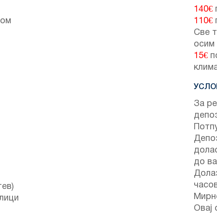
140€
том
110€
Све т
осим
15€
п
клима
УСЛО
За ре
депо
Потпу
Депоз
долас
до ва
Долаз
часо
ев)
Мирно
улици
Овај 