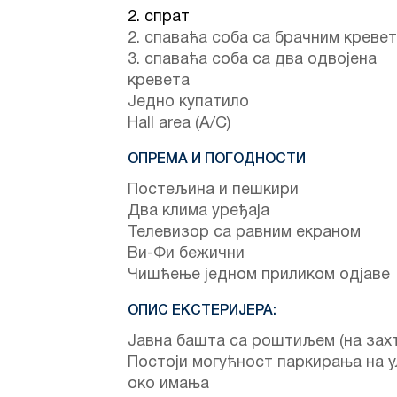
2. спрат
2. спаваћа соба са брачним креве
3. спаваћа соба са два одвојена
кревета
Једно купатило
Hall area (A/C)
ОПРЕМА И ПОГОДНОСТИ
Постељина и пешкири
Два клима уређаја
Телевизор са равним екраном
Ви-Фи бежични
Чишћење једном приликом одјаве
ОПИС ЕКСТЕРИЈЕРА:
Јавна башта са роштиљем (на захт
Постоји могућност паркирања на 
око имања