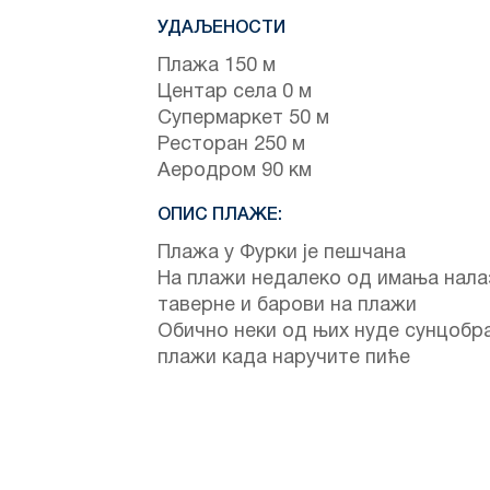
УДАЉЕНОСТИ
Плажа 150 м
Центар села 0 м
Супермаркет 50 м
Ресторан 250 м
Аеродром 90 км
ОПИС ПЛАЖЕ:
Плажа у Фурки је пешчана
На плажи недалеко од имања нала
таверне и барови на плажи
Обично неки од њих нуде сунцобр
плажи када наручите пиће