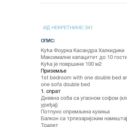
ИД НЕКРЕТНИНЕ:
341
ОПИС:
Кућа Фоурка Касандра Халкидики
Максимални капацитет до 10 гости
Кућа је површине 100 м2
Приземље
1st bedroom with one double bed a
one sofa double bed
1. спрат
Дневна соба са угаоном софом (к
уређај)
Потпуно опремљена кухиња
Балкон са трпезаријским намешта
Тоалет