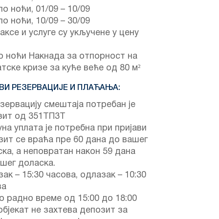
по ноћи,
01/09
–
10/09
по ноћи,
10/09
–
30/09
аксе и услуге су укључене у цену
о ноћи Накнада за отпорност на
тске кризе за куће веће од 80 м²
ВИ РЕЗЕРВАЦИЈЕ И ПЛАЋАЊА:
зервацију смештаја потребан је
зит од 351ТП3Т
на уплата је потребна при пријави
ит се враћа пре 60 дана до вашег
ка, а неповратан након 59 дана
шег доласка.
ак – 15:30 часова, одлазак – 10:30
ва
 радно време од 15:00 до 18:00
објекат не захтева депозит за