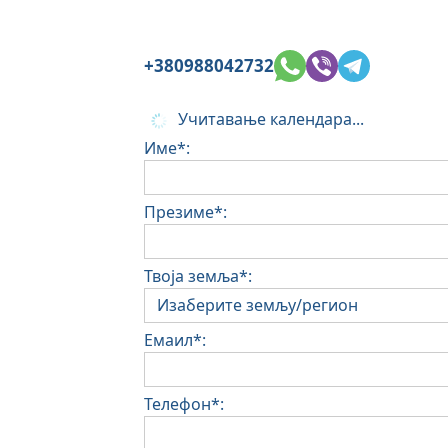
+380988042732
Учитавање календара...
Име*:
Презиме*:
Твоја земља*:
Емаил*:
Телефон*: