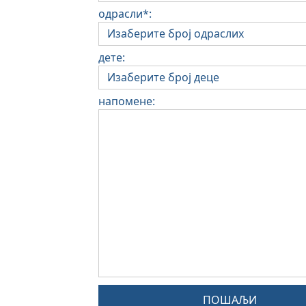
одрасли*:
дете:
напомене:
ПОШАЉИ