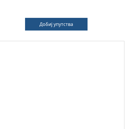
Добиј упутства