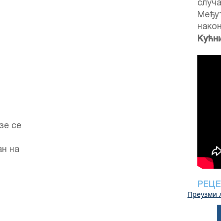
случа
Међут
након
Кућн
зе се
ан на
РЕЦЕ
Преузми 