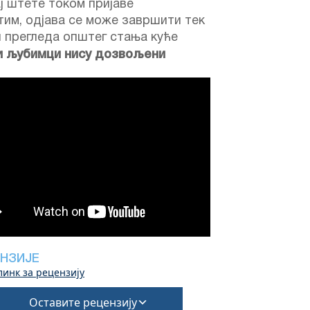
ј штете током пријаве
им, одјава се може завршити тек
 прегледа општег стања куће
и љубимци нису дозвољени
НЗИЈЕ
линк за рецензију
Оставите рецензију