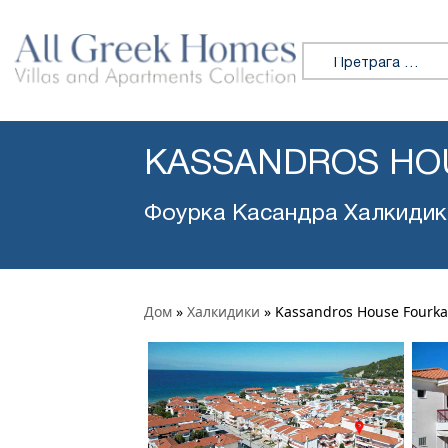
Претражи:
KASSANDROS HO
Фоурка Касандра Халкидик
Дом
»
Халкидики
»
Kassandros House Fourka