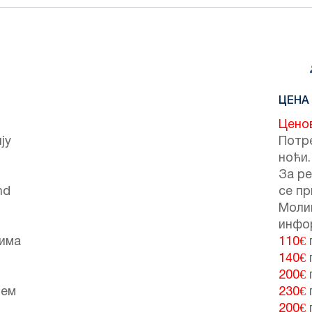
ЦЕНА
Цено
ју
Потре
ноћи.
За ре
nd
се пр
Моли
инфо
лима
110€
140€
200€
јем
230€
200€