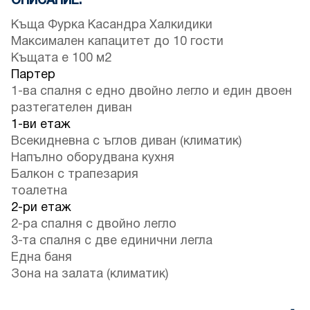
ОПИСАНИЕ:
Къща Фурка Касандра Халкидики
Максимален капацитет до 10 гости
Къщата е 100 м2
Партер
1-ва спалня с едно двойно легло и един двоен
разтегателен диван
1-ви етаж
Всекидневна с ъглов диван (климатик)
Напълно оборудвана кухня
Балкон с трапезария
тоалетна
2-ри етаж
2-ра спалня с двойно легло
3-та спалня с две единични легла
Една баня
Зона на залата (климатик)