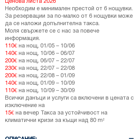
Ценова листа 2026
Необходим е минимален престой от 6 нощувки.
За резервации за по-малко от 6 нощувки може
да се наложи допълнителна такса.
Моля свържете се с нас за повече
информация.
110€
на нощ,
01/05
–
10/06
140€
на нощ,
10/06
–
06/07
200€
на нощ,
06/07
–
22/07
230€
на нощ,
22/07
–
22/08
200€
на нощ,
22/08
–
01/09
140€
на нощ,
01/09
–
10/09
110€
на нощ,
10/09
–
30/09
Всички данъци и услуги са включени в цената с
изключение на
15€
на вечер Такса за устойчивост на
климатични кризи за къщи над 80 m²