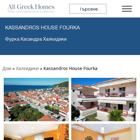
Търсене за:
KASSANDROS HOUSE FOURKA
Фурка Касандра Халкидики
Дом
»
Халкидики
»
Kassandros House Fourka