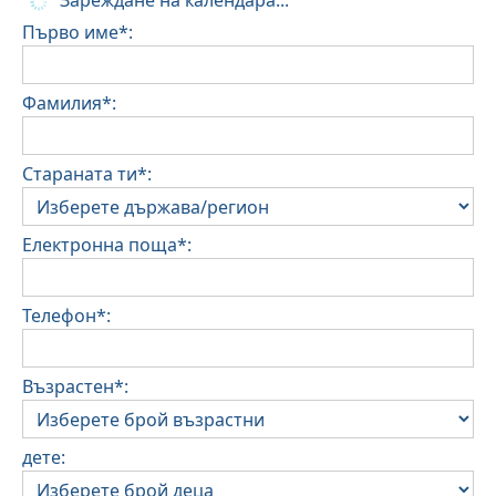
Зареждане на календара...
Първо име*:
Фамилия*:
Стараната ти*:
Електронна поща*:
Телефон*:
Възрастен*:
дете: