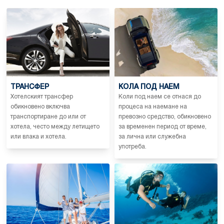
ТРАНСФЕР
КОЛА ПОД НАЕМ
Хотелският трансфер
Коли под наем се отнася до
обикновено включва
процеса на наемане на
транспортиране до или от
превозно средство, обикновено
хотела, често между летището
за временен период от време,
или влака и хотела.
за лична или служебна
употреба.