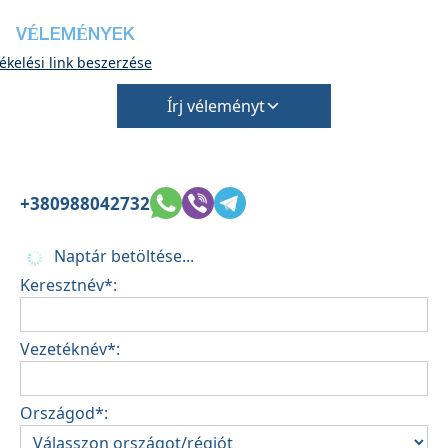
VÉLEMÉNYEK
ékelési link beszerzése
Írj véleményt
+380988042732
Naptár betöltése...
Keresztnév*:
Vezetéknév*:
Országod*: