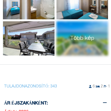
Több kép
TULAJDONAZONOSÍTÓ:
343
6
2
1
ÁR ÉJSZAKÁNKÉNT: