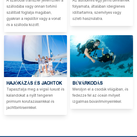
A szállodai transzfer jellemzően a
Az autóbérlés egy jármű bérlésének
szállodába vagy onnan történő
folyamata, általában ideiglenes
szállítást foglalja magában,
időtartamra, személyes vagy
gyakran a repülőtér vagy a vonat
üzleti használatra.
és a szálloda között.
HAJÓKÁZÁS ÉS JACHTOK
BÚVÁRKODÁS
Tapasztalja meg a végső luxust és
Merüljön el a csodák világában, és
kalandokat a nyílt tengeren
fedezze fel az óceán mélyeit
prémium körutazásainkkal és
izgalmas búvárélményeinkkel.
jachtbérléseinkkel.