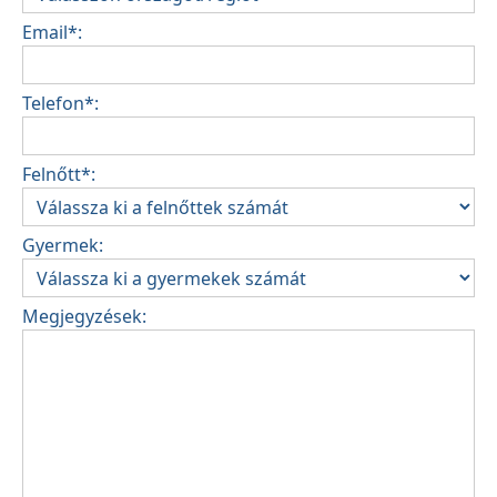
Email*:
Telefon*:
Felnőtt*:
Gyermek:
Megjegyzések: