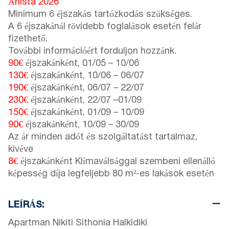
Árlista 2026
Minimum 6 éjszakás tartózkodás szükséges.
A 6 éjszakánál rövidebb foglalások esetén felár
fizethető.
További információért forduljon hozzánk.
90€
éjszakánként,
01/05
–
10/06
130€
éjszakánként,
10/06
–
06/07
190€
éjszakánként,
06/07
–
22/07
230€
éjszakánként,
22/07
–
01/09
150€
éjszakánként,
01/09
–
10/09
90€
éjszakánként,
10/09
–
30/09
Az ár minden adót és szolgáltatást tartalmaz,
kivéve
8€
éjszakánként Klímaválsággal szembeni ellenálló
képesség díja legfeljebb 80 m²-es lakások esetén
LEÍRÁS:
Apartman Nikiti Sithonia Halkidiki