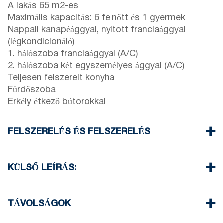
A lakás 65 m2-es
Maximális kapacitás: 6 felnőtt és 1 gyermek
Nappali kanapéággyal, nyitott franciaággyal
(légkondicionáló)
1. hálószoba franciaággyal (A/C)
2. hálószoba két egyszemélyes ággyal (A/C)
Teljesen felszerelt konyha
Fürdőszoba
Erkély étkező bútorokkal
FELSZERELÉS ÉS FELSZERELÉS
Ágynemű és törölköző
Három légkondicionáló
KÜLSŐ LEÍRÁS:
Lapos kijelzőjű TV
Wi-Fi vezeték nélküli
A ház vendégei számára egy parkolóhely áll
Mosógép
rendelkezésre
TÁVOLSÁGOK
Egyszeri takarítás kijelentkezéskor
Parkolni az ingatlan körüli utcában van lehetőség
Strand 400 m