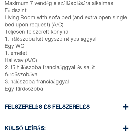
Maximum 7 vendég elszállásolására alkalmas
Földszint
Living Room with sofa bed (and extra open single
bed upon request) (A/C)
Teljesen felszerelt konyha
1. hálószoba két egyszemélyes ággyal
Egy WC
1. emelet
Hallway (A/C)
2. fő hálószoba franciaággyal és saját
fürdőszobával.
3. hálószoba franciaággyal
Egy fürdőszoba
FELSZERELÉS ÉS FELSZERELÉS
Ágynemű és törölköző
Két klímaberendezés
KÜLSŐ LEÍRÁS:
Lapos kijelzőjű TV