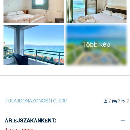
Több kép
TULAJDONAZONOSÍTÓ:
200
7
3
2
ÁR ÉJSZAKÁNKÉNT: