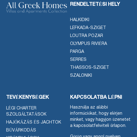
RENDELTETÉSI HELY
HALKIDIKI
LEFKADA-SZIGET
LOUTRA POZAR
OLYMPUS RIVIÉRA
PARGA
SERRES
THASSOS-SZIGET
SZALONIKI
TEVÉKENYSÉGEK
KAPCSOLATBA LÉPNI
Használja az alábbi
LÉGI CHARTER
információkat, hogy elérjen
SZOLGÁLTATÁSOK
minket, vagy hagyjon üzenetet
HAJÓKÁZÁS ÉS JACHTOK
a kapcsolatfelvételi űrlapon.
BÚVÁRKODÁS
Görög vagy angol nyelven