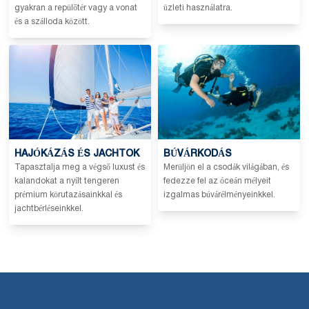
gyakran a repülőtér vagy a vonat
üzleti használatra.
és a szálloda között.
HAJÓKÁZÁS ÉS JACHTOK
BÚVÁRKODÁS
Tapasztalja meg a végső luxust és
Merüljön el a csodák világában, és
kalandokat a nyílt tengeren
fedezze fel az óceán mélyeit
prémium körutazásainkkal és
izgalmas búvárélményeinkkel.
jachtbérléseinkkel.