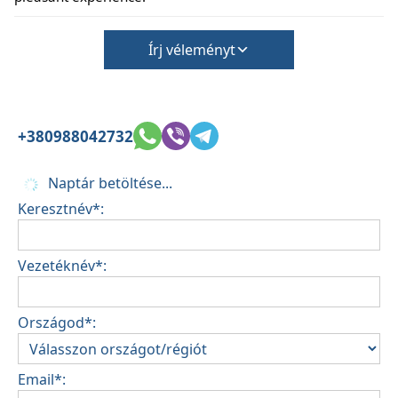
Írj véleményt
+380988042732
Naptár betöltése...
Keresztnév*:
Vezetéknév*:
Országod*:
Email*: