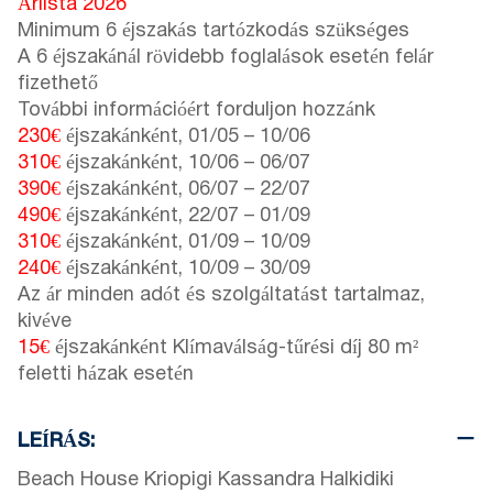
Árlista 2026
Minimum 6 éjszakás tartózkodás szükséges
A 6 éjszakánál rövidebb foglalások esetén felár
fizethető
További információért forduljon hozzánk
230€
éjszakánként,
01/05
–
10/06
310€
éjszakánként,
10/06
–
06/07
390€
éjszakánként,
06/07
–
22/07
490€
éjszakánként,
22/07
–
01/09
310€
éjszakánként,
01/09
–
10/09
240€
éjszakánként,
10/09
–
30/09
Az ár minden adót és szolgáltatást tartalmaz,
kivéve
15€
éjszakánként Klímaválság-tűrési díj 80 m²
feletti házak esetén
LEÍRÁS:
Beach House Kriopigi Kassandra Halkidiki