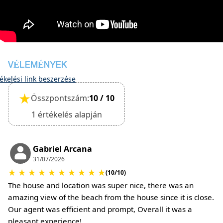
kivéve a szállásdíjat – 10 € éjszakánként
A szálláshelyen nem kell letétet fizetni
bejelentkezéskor
A kijelentkezés azonban csak a ház általános
állapotának ellenőrzése után fejezhető be
A szálláshely kisméretű háziállatokat is fogad, és
VÉLEMÉNYEK
ezt a foglalás során meg kell erősíteni
ékelési link beszerzése
(Tisztítási díj és kárletét külön felárat kell fizetni)
★
Összpontszám:
10 / 10
1 értékelés alapján
Gabriel Arcana
31/07/2026
★
★
★
★
★
★
★
★
★
★
(10/10)
The house and location was super nice, there was an
amazing view of the beach from the house since it is close.
Our agent was efficient and prompt, Overall it was a
pleasant experience!