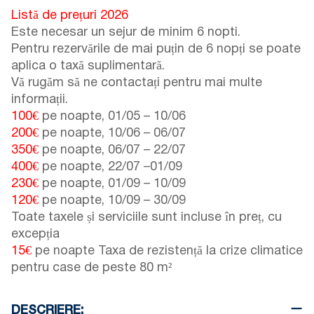
Listă de prețuri 2026
Este necesar un sejur de minim 6 nopti.
Pentru rezervările de mai puțin de 6 nopți se poate
aplica o taxă suplimentară.
Vă rugăm să ne contactați pentru mai multe
informații.
100€
pe noapte,
01/05
–
10/06
200€
pe noapte,
10/06
–
06/07
350€
pe noapte,
06/07
–
22/07
400€
pe noapte,
22/07
–
01/09
230€
pe noapte,
01/09
–
10/09
120€
pe noapte,
10/09
–
30/09
Toate taxele și serviciile sunt incluse în preț, cu
excepția
15€
pe noapte Taxa de rezistență la crize climatice
pentru case de peste 80 m²
DESCRIERE: