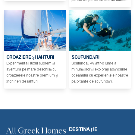
CROAZIERE ȘI IAHTURI
SCUFUNDĂRI
Experimentați luxul suprem și
Scufundați-vă într-o lume a
aventura pe mare deschisă cu
minunățiilor și explorați adâncurile
croazierele noastre premium și
oceanului cu experiențele noastre
închirieri de iahturi.
palpitante de scufundări.
DESTINAŢIE