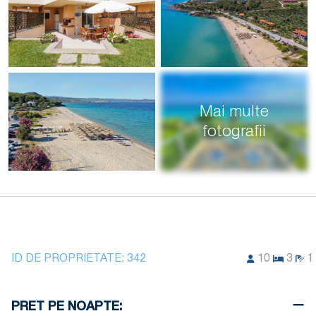
Mai multe
fotografii
ID DE PROPRIETATE:
342
10
3
1
PRET PE NOAPTE: