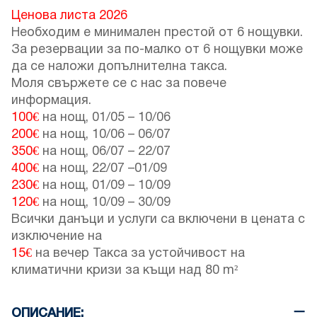
Ценова листа 2026
Необходим е минимален престой от 6 нощувки.
За резервации за по-малко от 6 нощувки може
да се наложи допълнителна такса.
Моля свържете се с нас за повече
информация.
100€
на нощ,
01/05
–
10/06
200€
на нощ,
10/06
–
06/07
350€
на нощ,
06/07
–
22/07
400€
на нощ,
22/07
–
01/09
230€
на нощ,
01/09
–
10/09
120€
на нощ,
10/09
–
30/09
Всички данъци и услуги са включени в цената с
изключение на
15€
на вечер Такса за устойчивост на
климатични кризи за къщи над 80 m²
ОПИСАНИЕ: