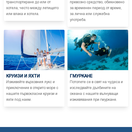
транспортиране до или от
превозно средство, обикновено
хотела, често между летището
за временен период от време,
или влака и хотела.
за лична или служебна
употреба.
КРУИЗИ И ЯХТИ
ГМУРКАНЕ
Изживейте върховния лукс и
Потопете се в свят на чудеса и
приключение в открито море с
изследвайте дълбините на
нашите първокласни круизи и
океана с нашите вълнуващи
яхти под наем.
изживявания при гмуркане.