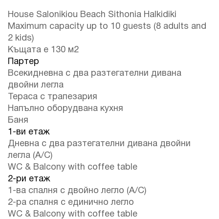
House Salonikiou Beach Sithonia Halkidiki
Maximum capacity up to 10 guests (8 adults and
2 kids)
Къщата е 130 м2
Партер
Всекидневна с два разтегателни дивана
двойни легла
Тераса с трапезария
Напълно оборудвана кухня
Баня
1-ви етаж
Дневна с два разтегателни дивана двойни
легла (A/C)
WC & Balcony with coffee table
2-ри етаж
1-ва спалня с двойно легло (A/C)
2-ра спалня с единично легло
WC & Balcony with coffee table