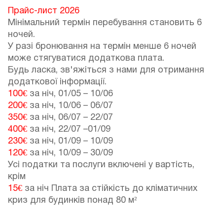
Прайс-лист 2026
Мінімальний термін перебування становить 6
ночей.
У разі бронювання на термін менше 6 ночей
може стягуватися додаткова плата.
Будь ласка, зв'яжіться з нами для отримання
додаткової інформації.
100€
за ніч,
01/05
–
10/06
200€
за ніч,
10/06
–
06/07
350€
за ніч,
06/07
–
22/07
400€
за ніч,
22/07
–
01/09
230€
за ніч,
01/09
–
10/09
120€
за ніч,
10/09
–
30/09
Усі податки та послуги включені у вартість,
крім
15€
за ніч Плата за стійкість до кліматичних
криз для будинків понад 80 м²