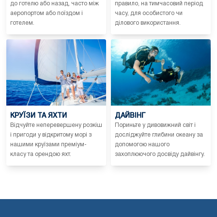
до готелю або назад, часто між
правило, на тимчасовий період
аеропортом або поїздом і
часу, для особистого чи
готелем.
ділового використання.
КРУЇЗИ ТА ЯХТИ
ДАЙВІНГ
Відчуйте неперевершену розкіш
Пориньте у дивовижний світ і
і пригоди у відкритому морі з
досліджуйте глибини океану за
нашими круїзами преміум-
допомогою нашого
класу та орендою яхт.
захоплюючого досвіду дайвінгу.