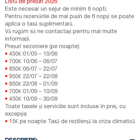
Listă de prețuri 2026
Este necesar un sejur de minim 6 nopti.
Pentru rezervările de mai puțin de 6 nopți se poate
aplica o taxă suplimentară.
Vă rugăm să ne contactați pentru mai multe
informații.
Prețuri sezoniere (pe noapte):
•
450€
01/05
–
10/06
•
700€
10/06
–
06/07
•
850€
06/07
–
22/07
•
950€
22/07
–
22/08
•
850€
22/08
–
01/09
•
700€
01/09
–
10/09
•
450€
10/09
–
30/09
Toate taxele și serviciile sunt incluse în preț, cu
excepția
•
15€ pe noapte Taxă de reziliență la criza climatică