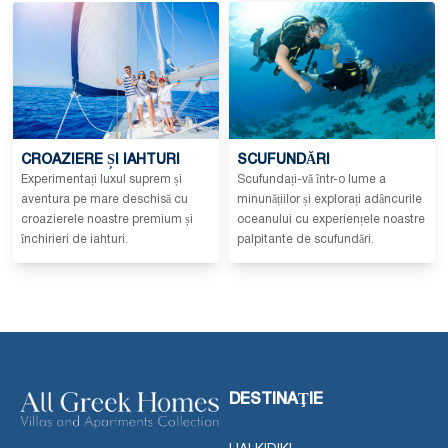
CROAZIERE ȘI IAHTURI
SCUFUNDĂRI
Experimentați luxul suprem și
Scufundați-vă într-o lume a
aventura pe mare deschisă cu
minunățiilor și explorați adâncurile
croazierele noastre premium și
oceanului cu experiențele noastre
închirieri de iahturi.
palpitante de scufundări.
DESTINAŢIE