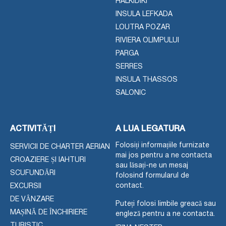
HALKIDIKI
INSULA LEFKADA
LOUTRA POZAR
RIVIERA OLIMPULUI
PARGA
SERRES
INSULA THASSOS
SALONIC
ACTIVITĂȚI
A LUA LEGATURA
Folosiți informațiile furnizate
SERVICII DE CHARTER AERIAN
mai jos pentru a ne contacta
CROAZIERE ȘI IAHTURI
sau lăsați-ne un mesaj
SCUFUNDĂRI
folosind formularul de
contact.
EXCURSII
DE VÂNZARE
Puteți folosi limbile greacă sau
MAȘINĂ DE ÎNCHIRIERE
engleză pentru a ne contacta.
TURISTIC