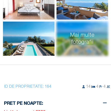
Mai multe
fotografii
ID DE PROPRIETATE:
164
14
4
4
PRET PE NOAPTE: