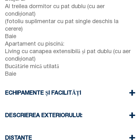
Al treilea dormitor cu pat dublu (cu aer
condiționat)
(fotoliu suplimentar cu pat single deschis la
cerere)
Baie
Apartament cu piscină:
Living cu canapea extensibilă și pat dublu (cu aer
condiționat)
Bucătărie mică utilată
Baie
ECHIPAMENTE ȘI FACILITĂȚI
Lenjerie de pat și prosoape
Patru aparate de aer condiționat
DESCRIEREA EXTERIORULUI:
Televizor cu ecran plat
Wi-Fi wireless
Piscină privată
Maşină de spălat vase
Proprietatea oferă două seturi de șezlonguri și o
DISTANTE