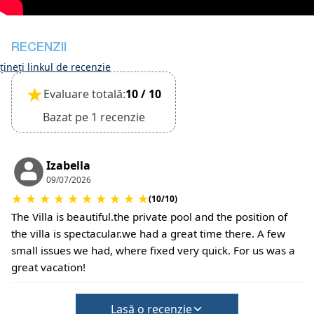
Check-out: 10:30
Check-out-ul se face numai după verificarea stării
generale a proprietății.
RECENZII
•
Animale de companie:
ineți linkul de recenzie
Animalele de companie de talie mică sunt
★
Evaluare totală:
10 / 10
permise, dar trebuie confirmate în momentul
rezervării.
Bazat pe 1 recenzie
Se pot aplica costuri suplimentare pentru
curățenie sau daune.
•
Depozit pentru daune:
Izabella
Nu este necesar un depozit la check-in.
09/07/2026
Se pot aplica costuri suplimentare pentru
★
★
★
★
★
★
★
★
★
★
(10/10)
animalele de companie sau se pot aplica condiții
The Villa is beautiful.the private pool and the position of
speciale.
the villa is spectacular.we had a great time there. A few
small issues we had, where fixed very quick. For us was a
great vacation!
Lasă o recenzie