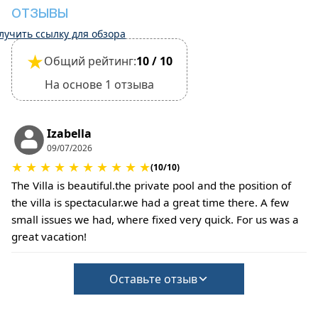
Выезд из объекта недвижимости считается
ОТЗЫВЫ
завершенным только после осмотра его
лучить ссылку для обзора
общего состояния.
★
Общий рейтинг:
10 / 10
•
Домашние животные:
Размещение с небольшими домашними
На основе 1 отзыва
животными разрешено, но это необходимо
подтвердить при бронировании.
За уборку или возмещение ущерба может
Izabella
взиматься дополнительная плата.
09/07/2026
•
Залог за ущерб:
★
★
★
★
★
★
★
★
★
★
(10/10)
При регистрации заезда залог не требуется.
The Villa is beautiful.the private pool and the position of
За содержание домашних животных или при
the villa is spectacular.we had a great time there. A few
соблюдении особых условий может взиматься
small issues we had, where fixed very quick. For us was a
дополнительная плата.
great vacation!
Оставьте отзыв