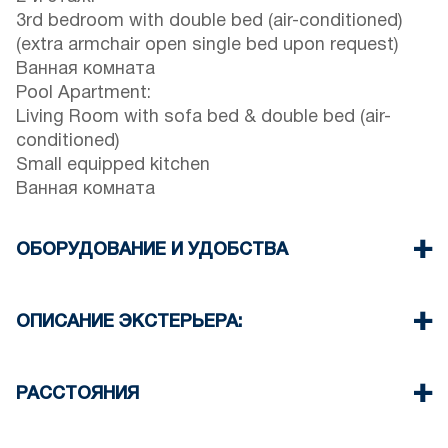
3rd bedroom with double bed (air-conditioned)
(extra armchair open single bed upon request)
Ванная комната
Pool Apartment:
Living Room with sofa bed & double bed (air-
conditioned)
Small equipped kitchen
Ванная комната
ОБОРУДОВАНИЕ И УДОБСТВА
Постельное белье и полотенца
Четыре кондиционера
ОПИСАНИЕ ЭКСТЕРЬЕРА:
Телевизор с плоским экраном
беспроводной Wi-Fi
Частный бассейн
Посудомоечная машина
The property provides two set of sunbeds and an
РАССТОЯНИЯ
Стиральная машина
umbrella on the pool area.
Уборка один раз при выезде
По запросу предоставляется частный сад с
Пляж 150 м