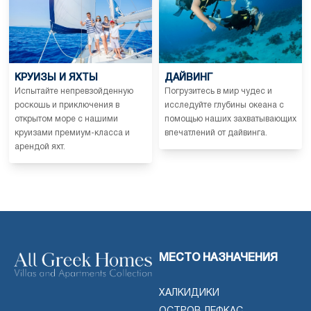
КРУИЗЫ И ЯХТЫ
ДАЙВИНГ
Испытайте непревзойденную
Погрузитесь в мир чудес и
роскошь и приключения в
исследуйте глубины океана с
открытом море с нашими
помощью наших захватывающих
круизами премиум-класса и
впечатлений от дайвинга.
арендой яхт.
МЕСТО НАЗНАЧЕНИЯ
ХАЛКИДИКИ