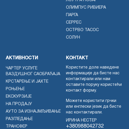
ЛОУТРА ПОЗАР
ОЛИМПУС РИВИЕРА
ПАРГА
СЕРРЕС
ОСТРВО ТАСОС
СОЛУН
АКТИВНОСТИ
КОНТАКТ
Користите доле наведене
ЧАРТЕР УСЛУГЕ
информације да бисте нас
ВАЗДУШНОГ САОБРАЋАЈА
контактирали или нам
КРСТАРЕЊЕ И ЈАХТЕ
оставите поруку користећи
РОЊЕЊЕ
контакт форму.
ЕКСКУРЗИЈЕ
Можете користити грчки
НА ПРОДАЈУ
или енглески језик да бисте
АУТО ЗА ИЗНАЈМЉИВАЊЕ
нас контактирали.
РАЗГЛЕДАЊЕ
ИРИНА НЕСТЕР
+380988042732
ТРАНСФЕР