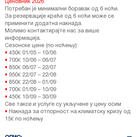
Ценовник 2026
Потребан је минимални боравак од 6 ноћи.
За резервације краће од 6 ноћи може се
применити додатна накнада.
Молимо контактирајте нас за више
информација.
Сезонске цене (по ноћењу):
•
450€
01/05
–
10/06
•
700€
10/06
–
06/07
•
850€
06/07
–
22/07
•
950€
22/07
–
22/08
•
850€
22/08
–
01/09
•
700€
01/09
–
10/09
•
450€
10/09
–
30/09
Све таксе и услуге су укључене у цену осим
•
Накнада за отпорност на климатску кризу од
15€ по ноћењу