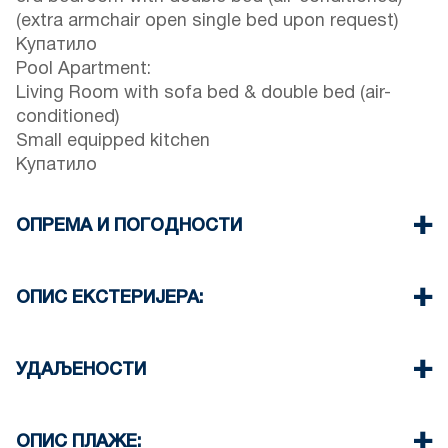
(extra armchair open single bed upon request)
Купатило
Pool Apartment:
Living Room with sofa bed & double bed (air-
conditioned)
Small equipped kitchen
Купатило
ОПРЕМА И ПОГОДНОСТИ
Постељина и пешкири
Четири клима уређаја
ОПИС ЕКСТЕРИЈЕРА:
Телевизор са равним екраном
Ви-Фи бежични
Приватни базен
Машина за прање судова
The property provides two set of sunbeds and an
УДАЉЕНОСТИ
Машина за прање веша
umbrella on the pool area.
Чишћење једном приликом одјаве
Приватна башта са роштиљем доступна је на
Плажа 150 м
захтев.
Центар села 2 км
ОПИС ПЛАЖЕ: