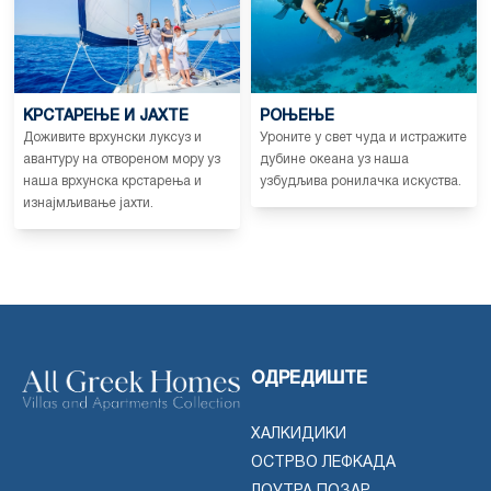
КРСТАРЕЊЕ И ЈАХТЕ
РОЊЕЊЕ
Доживите врхунски луксуз и
Уроните у свет чуда и истражите
авантуру на отвореном мору уз
дубине океана уз наша
наша врхунска крстарења и
узбудљива ронилачка искуства.
изнајмљивање јахти.
ОДРЕДИШТЕ
ХАЛКИДИКИ
ОСТРВО ЛЕФКАДА