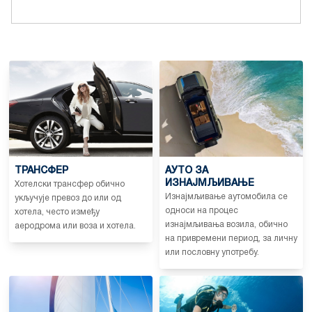
ТРАНСФЕР
АУТО ЗА
ИЗНАЈМЉИВАЊЕ
Хотелски трансфер обично
Изнајмљивање аутомобила се
укључује превоз до или од
односи на процес
хотела, често између
изнајмљивања возила, обично
аеродрома или воза и хотела.
на привремени период, за личну
или пословну употребу.