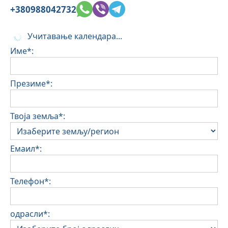
+380988042732
Учитавање календара...
Име*:
Презиме*:
Твоја земља*:
Емаил*:
Телефон*:
одрасли*: