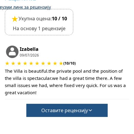
Мали кућни љубимци су дозвољени, али то
еузми линк за рецензију
мора бити потврђено приликом резервације.
★
Укупна оцена:
10 / 10
Могу се применити додатни трошкови за
чишћење или накнаду штете.
На основу 1 рецензије
•
Депозит за штету:
Није потребан депозит при пријави.
За кућне љубимце или посебне услове могу се
Izabella
применити додатне накнаде.
09/07/2026
★
★
★
★
★
★
★
★
★
★
(10/10)
The Villa is beautiful.the private pool and the position of
the villa is spectacular.we had a great time there. A few
small issues we had, where fixed very quick. For us was a
great vacation!
Оставите рецензију