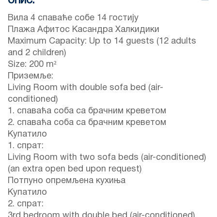
ОПИС:
Вила 4 спаваће собе 14 гостију
Плажа Афитос Касандра Халкидики
Maximum Capacity: Up to 14 guests (12 adults
and 2 children)
Size: 200 m²
Приземље:
Living Room with double sofa bed (air-
conditioned)
1. спаваћа соба са брачним креветом
2. спаваћа соба са брачним креветом
Купатило
1. спрат:
Living Room with two sofa beds (air-conditioned)
(an extra open bed upon request)
Потпуно опремљена кухиња
Купатило
2. спрат:
3rd bedroom with double bed (air-conditioned)