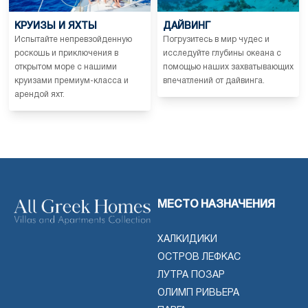
КРУИЗЫ И ЯХТЫ
ДАЙВИНГ
Испытайте непревзойденную
Погрузитесь в мир чудес и
роскошь и приключения в
исследуйте глубины океана с
открытом море с нашими
помощью наших захватывающих
круизами премиум-класса и
впечатлений от дайвинга.
арендой яхт.
МЕСТО НАЗНАЧЕНИЯ
ХАЛКИДИКИ
ОСТРОВ ЛЕФКАС
ЛУТРА ПОЗАР
ОЛИМП РИВЬЕРА