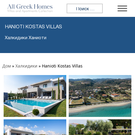
Искать:
HANIOTI KOSTAS VILLAS
Халкидики Ханиоти
Дом
»
Халкидики
»
Hanioti Kostas Villas