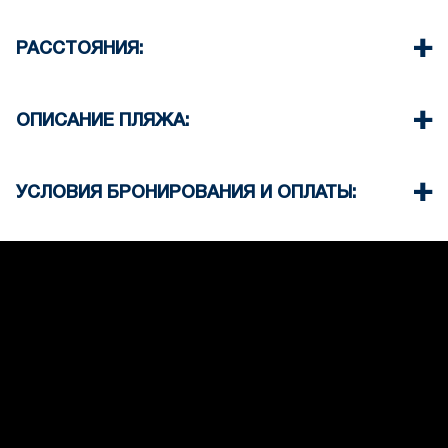
Спутниковое ТВ
Частный бассейн
Посудомоечная машина
Частный сад
РАССТОЯНИЯ:
Стиральная машина
Частный тренажерный зал
Утюг и гладильная доска
Сауна
Пляж 100 м
Уборка номера каждые 3 дня.
Зона барбекю
Деревня 1500 м
ОПИСАНИЕ ПЛЯЖА:
Стоянка
Аэропорт 100 км
Детская игровая площадка
Супермаркет 300 м
Пляж в Ханиоти песчаный.
На пляже недалеко от отеля есть несколько
УСЛОВИЯ БРОНИРОВАНИЯ И ОПЛАТЫ:
таверн и пляжных баров.
•
Внесение депозита и оплата:
Для подтверждения бронирования требуется
внесение депозита в размере 35%.
Полная оплата производится при регистрации
заезда.
•
Политика возврата депозита:
При отмене бронирования за 60 дней или
более до прибытия залог возвращается.
При отмене бронирования за 59 дней или
менее до прибытия возврат средств не