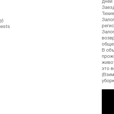
дней
Заезд
Тихие
Залог
у)
реги
uests
Залог
возв
обще
В об
прож
живо
это в
(Взи
уборк