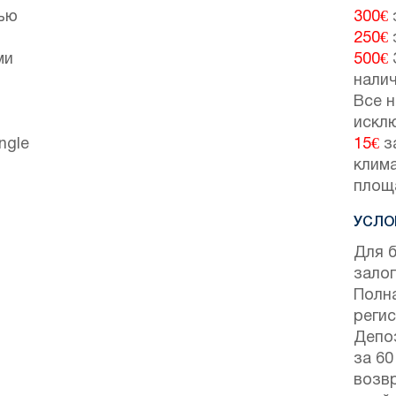
тью
300€
250€
ми
500€
нали
Все н
искл
ngle
15€
з
клим
площ
УСЛО
Для 
залог
Полн
регис
Депо
за 60
возвр