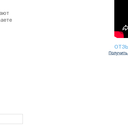
гают
ваете
ОТЗ
Получить