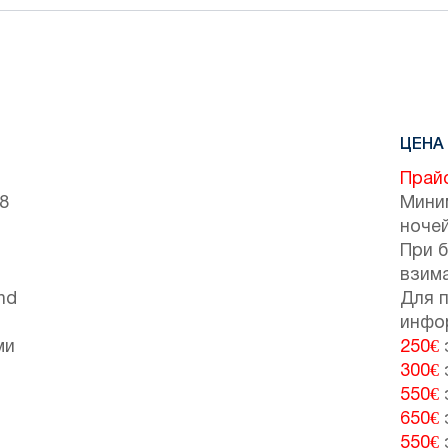
ЦЕНА 
Прайс
(8
Мини
ночей
При 
взим
nd
Для 
инфо
ми
250€
300€
550€
650€
550€