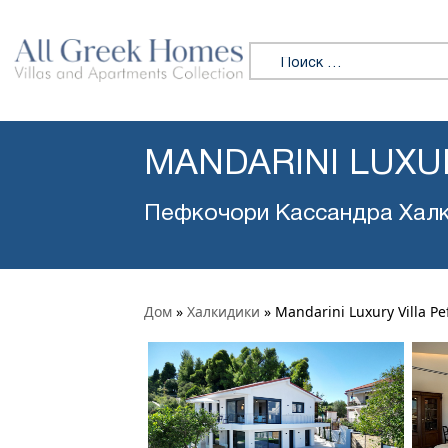
Искать:
MANDARINI LUXU
Пефкочори Кассандра Хал
Дом
»
Халкидики
»
Mandarini Luxury Villa Pe