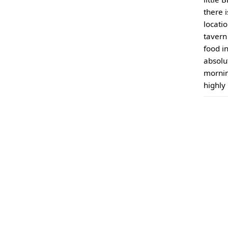
there i
locatio
tavern
food i
absolu
mornin
highly