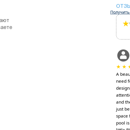
ОТЗ
Получить
★
гают
ваете
★
★
A beau
need f
design
attent
and th
just b
space 
pool is
little 