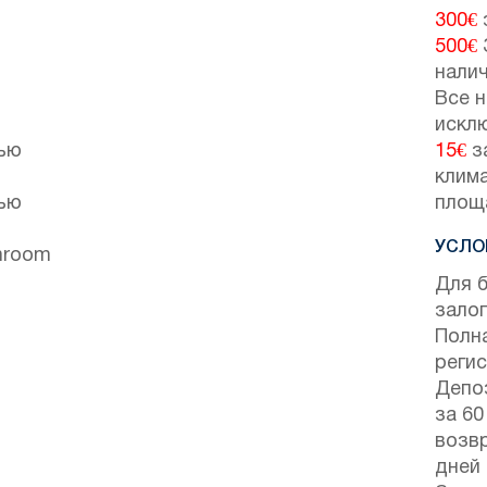
300€
500€
нали
Все н
искл
тью
15€
з
клим
тью
площ
УСЛО
throom
Для 
залог
Полн
регис
Депо
за 60
возвр
дней