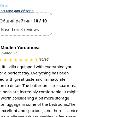
ЫВЫ
 ссылку для обзора
Общий рейтинг:
10 / 10
Based on 3 reviews
Madlen Yordanova
29/06/2026
★
★
★
★
★
★
★
★
(10/10)
tiful villa equipped with everything you
or a perfect stay. Everything has been
ed with great taste and immaculate
ion to detail. The bathrooms are spacious,
e beds are incredibly comfortable. It might
e worth considering a bit more storage
for luggage in some of the bedrooms. ​The
 excellent and spacious, and there is a nice
BBQ. While the private parking is for 2 cars,