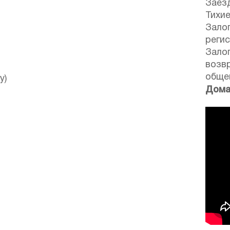
Заезд
Тихие
Залог
реги
Залог
возв
обще
у)
Дома