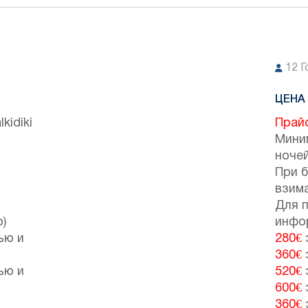
12
Г
ЦЕНА 
kidiki
Прайс
Мини
ночей
При 
взим
Для 
)
инфо
ью и
280€
360€
ью и
520€
600€
360€