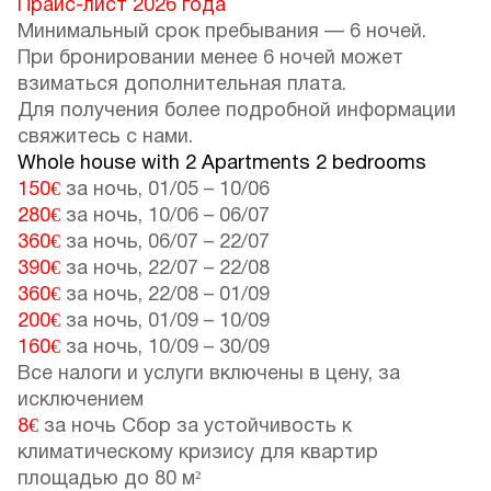
Прайс-лист 2026 года
Минимальный срок пребывания — 6 ночей.
При бронировании менее 6 ночей может
взиматься дополнительная плата.
Для получения более подробной информации
свяжитесь с нами.
Whole house with 2 Apartments 2 bedrooms
150€
за ночь,
01/05
–
10/06
280€
за ночь,
10/06
–
06/07
360€
за ночь,
06/07
–
22/07
390€
за ночь,
22/07
–
22/08
360€
за ночь,
22/08
–
01/09
200€
за ночь,
01/09
–
10/09
160€
за ночь,
10/09
–
30/09
Все налоги и услуги включены в цену, за
исключением
8€
за ночь Сбор за устойчивость к
климатическому кризису для квартир
площадью до 80 м²