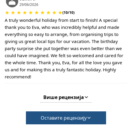
применити додатне накнаде.
29/06/2026
★
★
★
★
★
★
★
★
★
★
(10/10)
A truly wonderful holiday from start to finish! A special
thank you to Eva, who was incredibly helpful and made
everything so easy to arrange, from organising trips to
giving us great local tips for our vacation. The birthday
party surprise she put together was even better than we
could have imagined. We felt so welcomed and cared for
the whole time. Thank you, Eva, for all the love you gave
us and for making this a truly fantastic holiday. Highly
recommend!
Више рецензија
Оставите рецензију