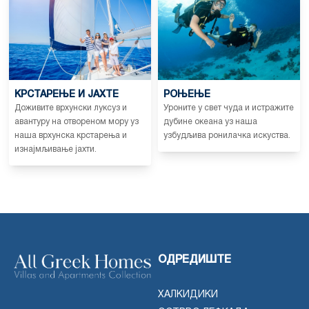
КРСТАРЕЊЕ И ЈАХТЕ
РОЊЕЊЕ
Доживите врхунски луксуз и
Уроните у свет чуда и истражите
авантуру на отвореном мору уз
дубине океана уз наша
наша врхунска крстарења и
узбудљива ронилачка искуства.
изнајмљивање јахти.
ОДРЕДИШТЕ
ХАЛКИДИКИ