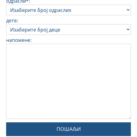
одрасли*:
дете:
напомене:
ПОШАЉИ