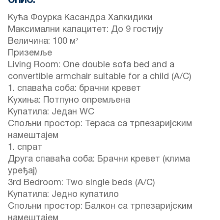
ОПИС:
Кућа Фоурка Касандра Халкидики
Максимални капацитет: До 9 гостију
Величина: 100 м²
Приземље
Living Room: One double sofa bed and a
convertible armchair suitable for a child (A/C)
1. спаваћа соба: брачни кревет
Кухиња: Потпуно опремљена
Купатила: Један WC
Спољни простор: Тераса са трпезаријским
намештајем
1. спрат
Друга спаваћа соба: Брачни кревет (клима
уређај)
3rd Bedroom: Two single beds (A/C)
Купатила: Једно купатило
Спољни простор: Балкон са трпезаријским
намештајем