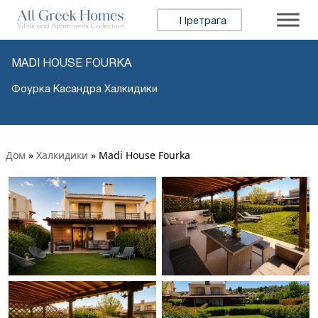
Претражи:
MADI HOUSE FOURKA
Фоурка Касандра Халкидики
Дом
»
Халкидики
»
Madi House Fourka