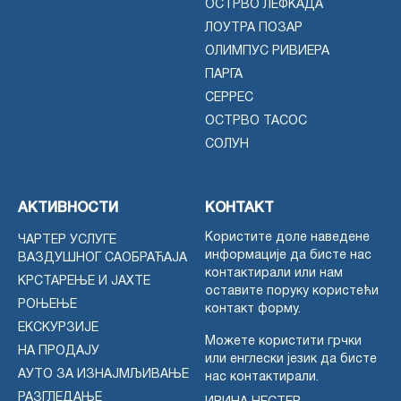
ОСТРВО ЛЕФКАДА
ЛОУТРА ПОЗАР
ОЛИМПУС РИВИЕРА
ПАРГА
СЕРРЕС
ОСТРВО ТАСОС
СОЛУН
АКТИВНОСТИ
КОНТАКТ
Користите доле наведене
ЧАРТЕР УСЛУГЕ
информације да бисте нас
ВАЗДУШНОГ САОБРАЋАЈА
контактирали или нам
КРСТАРЕЊЕ И ЈАХТЕ
оставите поруку користећи
РОЊЕЊЕ
контакт форму.
ЕКСКУРЗИЈЕ
Можете користити грчки
НА ПРОДАЈУ
или енглески језик да бисте
АУТО ЗА ИЗНАЈМЉИВАЊЕ
нас контактирали.
РАЗГЛЕДАЊЕ