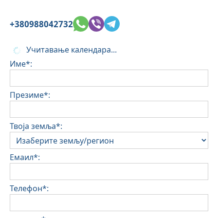
+380988042732
Учитавање календара...
Име*:
Презиме*:
Твоја земља*:
Емаил*:
Телефон*: