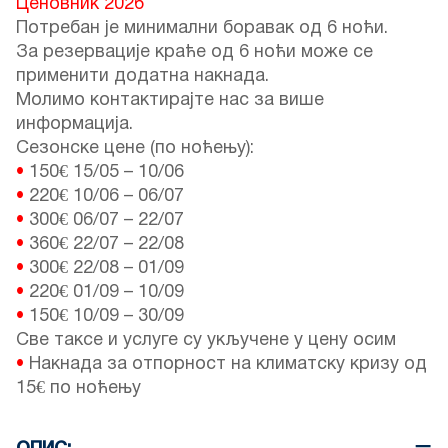
Ценовник 2026
Потребан је минимални боравак од 6 ноћи.
За резервације краће од 6 ноћи може се
применити додатна накнада.
Молимо контактирајте нас за више
информација.
Сезонске цене (по ноћењу):
•
150€
15/05
–
10/06
•
220€
10/06
–
06/07
•
300€
06/07
–
22/07
•
360€
22/07
–
22/08
•
300€
22/08
–
01/09
•
220€
01/09
–
10/09
•
150€
10/09
–
30/09
Све таксе и услуге су укључене у цену осим
•
Накнада за отпорност на климатску кризу од
15€ по ноћењу