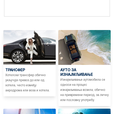
ТРАНСФЕР
АУТО ЗА
ИЗНАЈМЉИВАЊЕ
Хотелски трансфер обично
Изнајмљивање аутомобила се
укључује превоз до или од
односи на процес
хотела, често између
изнајмљивања возила, обично
аеродрома или воза и хотела.
на привремени период, за личну
или пословну употребу.